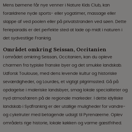
Mens børnene får nye venner i Nature Kids Club, kan
forældrene nyde sports- eller yogatimer, massage eller
slappe af ved poolen eller på privatstranden ved søen. Dette
ferieparadis er det perfekte sted at lade op midt i naturen i
det sydvestlige Frankrig.
Området omkring Seissan, Occitanien
I området omkring Seissan, Occitanien, kan du opleve
charmen fra typiske franske byer og det smukke landskab.
Udforsk Toulouse, med dens levende kultur og historiske
seværdigheder, og Lourdes, et vigtigt pilgrimssted. Gå på
opdagelse i maleriske landsbyer, smag lokale specialiteter og
nyd atmosfæren på de regionale markeder. I dette idylliske
landskab i Sydfrankrig er der utallige muligheder for vandre-
og cykelruter med betagende udsigt til Pyrenæerne. Oplev
områdets rige historie, lokale køkken og varme gæstfrihed.