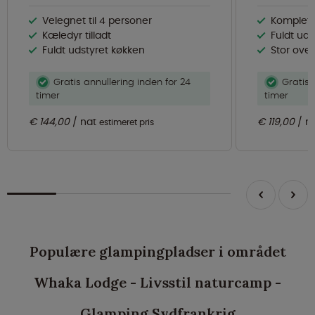
Velegnet til 4 personer
Komplet
Kæledyr tilladt
Fuldt uds
Fuldt udstyret køkken
Stor overd
Gratis annullering inden for 24
Gratis 
timer
timer
€ 144,00
nat
€ 119,00
n
estimeret pris
Populære glampingpladser i området
Whaka Lodge - Livsstil naturcamp -
Glamping Sydfrankrig