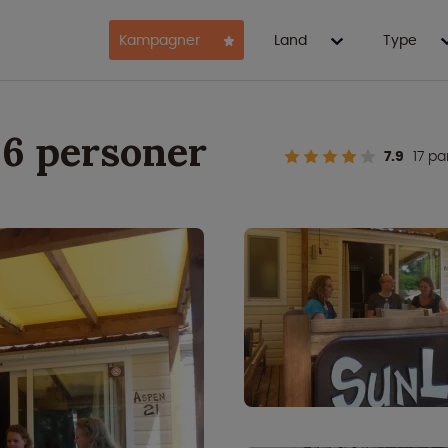
Kampagner
Land
Type
6 personer
7.9
17 p