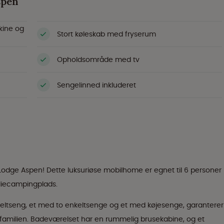
spen
kine og
Stort køleskab med fryserum
Opholdsområde med tv
Sengelinned inkluderet
odge Aspen! Dette luksuriøse mobilhome er egnet til 6 personer
iliecampingplads.
ltseng, et med to enkeltsenge og et med køjesenge, garanterer
familien. Badeværelset har en rummelig brusekabine, og et