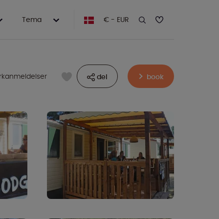
Tema
€ - EUR
arkanmeldelser
del
book