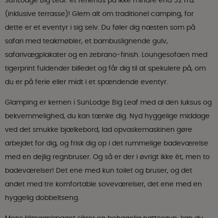
SunLodge Big Leaf: et feriehus på ikke mindre end 52 m2
(inklusive terrasse)! Glem alt om traditionel camping, for
dette er et eventyr i sig selv. Du føler dig næsten som på
safari med teakmøbler, et bambuslignende gulv,
safarivægplakater og en zebrano-finish. Loungesofaen med
tigerprint fuldender billedet og får dig til at spekulere på, om
du er på ferie eller midt i et spændende eventyr.
Glamping er kernen i SunLodge Big Leaf med al den luksus og
bekvemmelighed, du kan tænke dig. Nyd hyggelige middage
ved det smukke bjælkebord, lad opvaskemaskinen gøre
arbejdet for dig, og frisk dig op i det rummelige badeværelse
med en dejlig regnbruser. Og så er der i øvrigt ikke ét, men to
badeværelser! Det ene med kun toilet og bruser, og det
andet med tre komfortable soveværelser, det ene med en
hyggelig dobbeltseng.