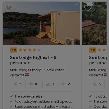
7.8
7.8
SunLodge BigLeaf - 6
SunLodge
personer
personer
Mali Losinj, Primorje-Gorski Kotar-
Mali Losinj,
distriktet
distriktet
6
3
6
Tre soveværelser
Fuldt udstyret
Fuldt udstyret køkken med opvaskemaskine og mikroovn
Tre sove
Badeværelse med toilet + ekstra toilet
Overdæk