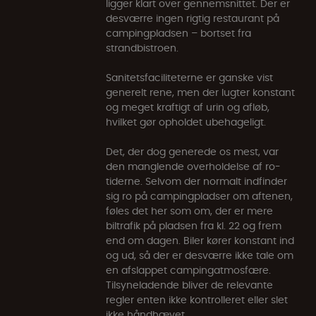
ligger klart over gennemsnittet. Der er
desværre ingen rigtig restaurant på
campingpladsen – bortset fra
strandbistroen.
Sanitetsfaciliteterne er ganske vist
generelt rene, men der lugter konstant
og meget kraftigt af urin og afløb,
hvilket gør opholdet ubehageligt.
Det, der dog generede os mest, var
den manglende overholdelse af ro-
tiderne. Selvom der normalt indfinder
sig ro på campingpladser om aftenen,
føles det her som om, der er mere
biltrafik på pladsen fra kl. 22 og frem
end om dagen. Biler kører konstant ind
og ud, så der er desværre ikke tale om
en afslappet campingatmosfære.
Tilsyneladende bliver de relevante
regler enten ikke kontrolleret eller slet
ikke håndhævet.