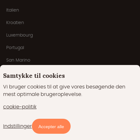
Italien
Kroatien
Luxembourg
Portugal
San Marino
Schweiz
Samtykke til cookies
Vi bruger cookies til at give vores besøgende den
Populære typer
mest optimale brugeroplevelse.
cookie-politik
Træhuse
Luksushytter
Indstillinger
Tilgængelighed og priser
Accepter alle
Tiny houses