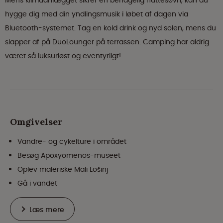
Mens klimaanlægget sikrer en behagelig nattesøvn, kan du
hygge dig med din yndlingsmusik i løbet af dagen via
Bluetooth-systemet. Tag en kold drink og nyd solen, mens du
slapper af på DuoLounger på terrassen. Camping har aldrig
været så luksuriøst og eventyrligt!
Omgivelser
Vandre- og cykelture i området
Besøg Apoxyomenos-museet
Oplev maleriske Mali Lošinj
Gå i vandet
Læs mere