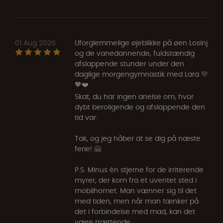
01 Aug 2026
Uforglemmelige øjeblikke på øen Losinj
og de vanedannende, fuldstændig
afslappende stunder under den
daglige morgengymnastik med Lara 💛
🧡❤️
Skat, du har ingen anelse om, hvor
dybt beroligende og afslappende den
tid var.
Tak, og jeg håber at se dig på næste
ferie! 🤗
P.S. Minus én stjerne for de irriterende
myrer, der kom fra et uventet sted i
mobilhomet. Man vænner sig til det
med tiden, men når man tænker på
det i forbindelse med mad, kan det
være trættende.