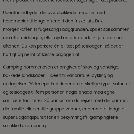
mens pladsens moderne faciliteter tager sig af det praktiske.
Udenfor indbyder din overdækkede terrasse med
havemøbler til lange aftener i den friske luft. Drik
morgenkaffen til fuglesang i baggrunden, spil et spil sammen
om eftermiddagen, eller nyd en drink under stjernerne om
aftenen. Du kan parkere én bil tæt på teltlodgen, så det er
hurtigt og nemt at læsse bagagen af.
Camping Nommerlayen er omgivet af skov og vandrige,
bakkede landskaber – ideelt til vandreture, cykling og
opdagelser. På ferieparken finder du forskellige typer safaritelt
og teltlodges til fem personer, nogle endda med egne
sanitære faciliteter. Så uanset om du rejser med din partner,
din familie eller en lille gruppe venner, er denne teltlodge et
super udgangspunkt for en bekymringsfri glampingferie i
smukke Luxembourg.