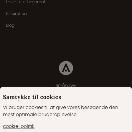
Laveste pris-garanti
Inspiration
Blog
Småkager
Erklæring om beskyttelse af personlige oplysninger
Samtykke til cookies
Cookie-politik
Vi bruger cookies til at give vores besøgende den
mest optimale brugeroplevelse.
22000 Synes godt om
17400 følgere
cookie-politik