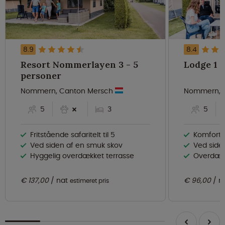
8.9
8.4
Resort Nommerlayen 3 - 5
personer
Nommern, Canton Mersch
Nommern, 
5
3
5
Fritstående safaritelt til 5
Komfortab
Ved siden af en smuk skov
Ved side
Hyggelig overdækket terrasse
Overdækk
€ 137,00
nat
€ 96,00
n
estimeret pris