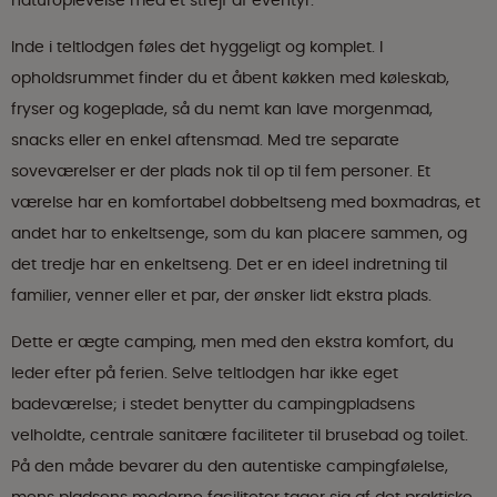
naturoplevelse med et strejf af eventyr.
Inde i teltlodgen føles det hyggeligt og komplet. I
opholdsrummet finder du et åbent køkken med køleskab,
fryser og kogeplade, så du nemt kan lave morgenmad,
snacks eller en enkel aftensmad. Med tre separate
soveværelser er der plads nok til op til fem personer. Et
værelse har en komfortabel dobbeltseng med boxmadras, et
andet har to enkeltsenge, som du kan placere sammen, og
det tredje har en enkeltseng. Det er en ideel indretning til
familier, venner eller et par, der ønsker lidt ekstra plads.
Dette er ægte camping, men med den ekstra komfort, du
leder efter på ferien. Selve teltlodgen har ikke eget
badeværelse; i stedet benytter du campingpladsens
velholdte, centrale sanitære faciliteter til brusebad og toilet.
På den måde bevarer du den autentiske campingfølelse,