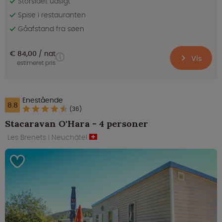
Storslået udsigt
Spise i restauranten
Gåafstand fra søen
€ 84,00
nat
Vis
estimeret pris
Enestående
8.8
(36)
Stacaravan O'Hara - 4 personer
Les Brenets i Neuchâtel