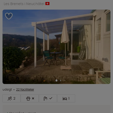
Les Brenets i Neuchâtel
udsigt
22 faciliteter
2
1