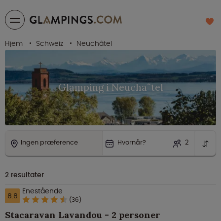
Hjem
Schweiz
Neuchâtel
Glamping i Neuchâtel
Ingen præference
Hvornår?
2
2
resultater
Enestående
8.8
(36)
Stacaravan Lavandou - 2 personer