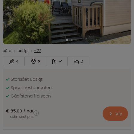
40 ㎡
udsigt
+ 22
4
2
Storslået udsigt
Spise i restauranten
Gåafstand fra søen
€ 85,00
nat
Vis
estimeret pris