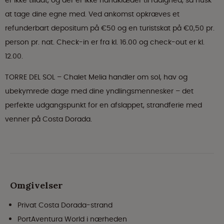
er ikke tilladt, og der er ikke håndklæder til rådighed, så husk
at tage dine egne med. Ved ankomst opkræves et
refunderbart depositum på €50 og en turistskat på €0,50 pr.
person pr. nat. Check-in er fra kl. 16.00 og check-out er kl.
12.00.
TORRE DEL SOL – Chalet Melia handler om sol, hav og
ubekymrede dage med dine yndlingsmennesker – det
perfekte udgangspunkt for en afslappet, strandferie med
venner på Costa Dorada.
Omgivelser
Privat Costa Dorada-strand
PortAventura World i nærheden