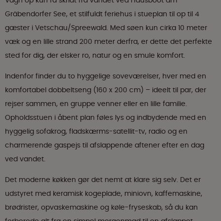
Vågn op kun få skridt fra vandet ved Hausboot am
Gräbendorfer See, et stilfuldt feriehus i stueplan til op til 4
gæster i Vetschau/Spreewald. Med søen kun cirka 10 meter
væk og en lille strand 200 meter derfra, er dette det perfekte
sted for dig, der elsker ro, natur og en smule komfort.
Indenfor finder du to hyggelige soveværelser, hver med en
komfortabel dobbeltseng (160 x 200 cm) – ideelt til par, der
rejser sammen, en gruppe venner eller en lille familie.
Opholdsstuen i åbent plan føles lys og indbydende med en
hyggelig sofakrog, fladskærms-satellit-tv, radio og en
charmerende gaspejs til afslappende aftener efter en dag
ved vandet.
Det moderne køkken gør det nemt at klare sig selv. Det er
udstyret med keramisk kogeplade, miniovn, kaffemaskine,
brødrister, opvaskemaskine og køle-fryseskab, så du kan