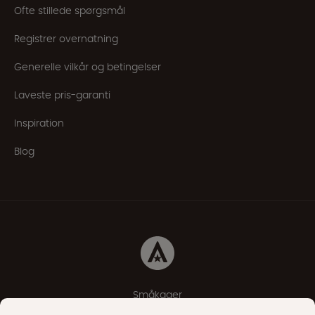
Ofte stillede spørgsmål
Registrer overnatning
Generelle vilkår og betingelser
Laveste pris-garanti
Inspiration
Blog
Småkager