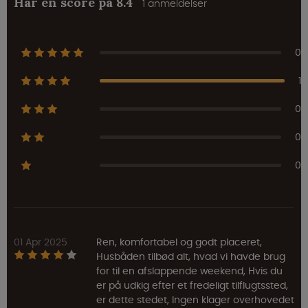
Har en score på 8.4
1 anmeldelser
0
1
0
0
0
01 Apr 2025
Ren, komfortabel og godt placeret,
Husbåden tilbød alt, hvad vi havde brug
for til en afslappende weekend, Hvis du
er på udkig efter et fredeligt tilflugtssted,
er dette stedet, Ingen klager overhovedet