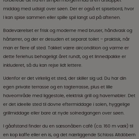
forberede alt fra en simpel morgenmad til en afslappet
middag med udsigt over søen. Der er også et spisebord, hvor
I kan spise sammen eller spille spil langt ud på aftenen.
Badeværelset er frisk og moderne med bruser, håndvask og
hårtørrer, og der er desuden et separat toilet – praktisk, når
man er flere af sted. Takket være aircondition og varme er
dette feriehus behageligt året rundt, og et linnedpakke er
inkluderet, så du kan rejse lidt lettere.
Udenfor er det virkelig et sted, der skiller sig ud. Du har din
egen private terrasse og en tagterrasse, plus et lille
haveområde med liggestole, elektrisk grill og havemøbler. Det
er det ideelle sted til dovne eftermiddage i solen, hyggelige
grillmiddage eller bare at nyde solnedgangen over søen.
I gåafstand finder du en sæsonåben café (ca. 160 m væk) til
en kop kaffe eller en is, og det nærliggende Schloss Altdöbern