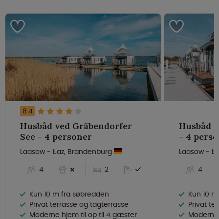
8.4
Husbåd ved Gräbendorfer
Husbåd v
See - 4 personer
- 4 pers
Laasow - Łaz, Brandenburg
Laasow - Ł
4
2
4
Kun 10 m fra søbredden
Kun 10 m
Privat terrasse og tagterrasse
Privat te
Moderne hjem til op til 4 gæster
Moderne k