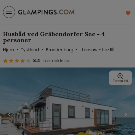
Husbåd ved Gräbendorfer See - 4
personer
Hjem
Tyskland
Brandenburg
Laasow - Łaz
8.4
1 anmeldelser
Zoome ind