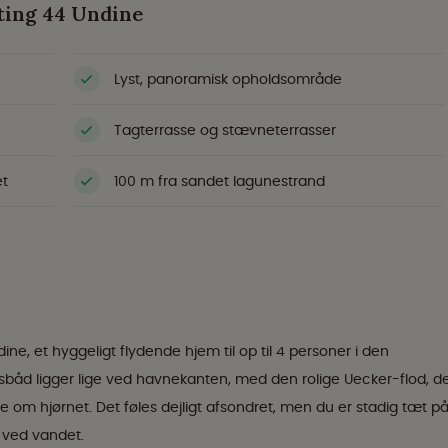
ting 44 Undine
Lyst, panoramisk opholdsområde
Tagterrasse og stævneterrasser
et
100 m fra sandet lagunestrand
e, et hyggeligt flydende hjem til op til 4 personer i den
åd ligger lige ved havnekanten, med den rolige Uecker-flod, d
ge om hjørnet. Det føles dejligt afsondret, men du er stadig tæt p
 ved vandet.