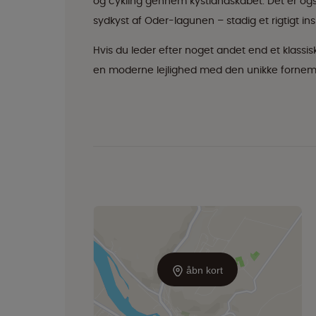
og cykling gennem kystlandskabet. Det er og
sydkyst af Oder-lagunen – stadig et rigtigt 
Hvis du leder efter noget andet end et klass
en moderne lejlighed med den unikke fornem
åbn kort