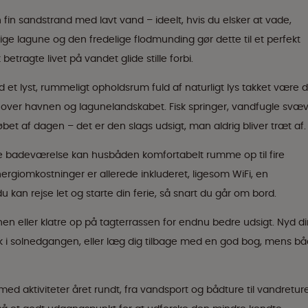
fin sandstrand med lavt vand – ideelt, hvis du elsker at vade,
lige lagune og den fredelige flodmunding gør dette til et perfekt
betragte livet på vandet glide stille forbi.
 lyst, rummeligt opholdsrum fuld af naturligt lys takket være 
d over havnen og lagunelandskabet. Fisk springer, vandfugle svæ
øbet af dagen – det er den slags udsigt, man aldrig bliver træt af.
 badeværelse kan husbåden komfortabelt rumme op til fire
rgiomkostninger er allerede inkluderet, ligesom WiFi, en
 kan rejse let og starte din ferie, så snart du går om bord.
en eller klatre op på tagterrassen for endnu bedre udsigt. Nyd d
ink i solnedgangen, eller læg dig tilbage med en god bog, mens b
ed aktiviteter året rundt, fra vandsport og bådture til vandretur