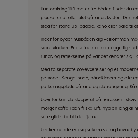
Kun omkring 100 meter fra båden finder du en 
plaske rundt eller blot gå langs kysten. Den ro
sted for stand up-paddle, kano eller bare til at 
Indenfor byder husbåden dig velkommen med et
store vinduer. Fra sofaen kan du kigge lige u
rundt, og reflekserne på vandet ændrer sig i l
Med to separate soveværelser og et moderne
personer. Sengelinned, håndklæder og alle ene
parkeringsplads på land og slutrengøring. Så du
Udenfor kan du slappe af på terrassen i stævn
morgenkaffe i den friske luft, nyd en lang dr
stille glider forbi i det fjerne.
Ueckermünde er i sig selv en venlig havneby m