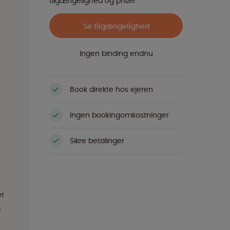
tilgængelighed og priser
Se tilgængelighed
Ingen binding endnu
Book direkte hos ejeren
Ingen bookingomkostninger
Sikre betalinger
er
å