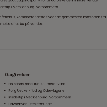
så et godt udgangspunkt for at udforske den mindre kendte
insidertip i Mecklenburg-Vorpommern.
isk feriehus, kombinerer dette flydende gemmested komforten fra
melse af at bo på vandet.
Omgivelser
Fin sandstrand kun 100 meter væk
Rolig Uecker-flod og Oder-lagune
Insidertip i Mecklenburg-Vorpommern
Havnebyen Ueckermünde