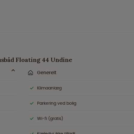
Husbåd Floating 44 Undine
Generelt
Klimaanlæg
Parkering ved bolig
Wi-fi (gratis)
Kæledyr ikke tilladt