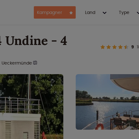
Kampagner
Land
Type
 Undine - 4
9
Ueckermünde