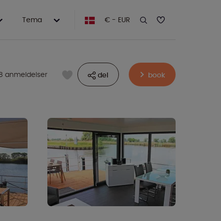
Tema
€ - EUR
18 anmeldelser
del
book