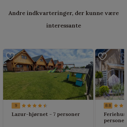
Andre indkvarteringer, der kunne være
interessante
9
8.8
Lazur-hjørnet - 7 personer
Feriehus 
personer