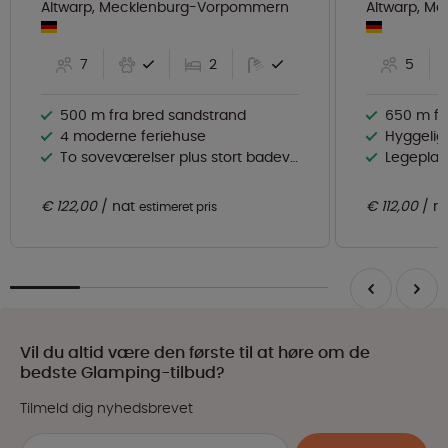
Altwarp, Mecklenburg-Vorpommern
Altwarp, M
7
2
5
500 m fra bred sandstrand
650 m fr
4 moderne feriehuse
Hyggeligt 
To soveværelser plus stort badeværelse
Legeplads
€ 122,00
nat
€ 112,00
n
estimeret pris
Vil du altid være den første til at høre om de
bedste Glamping-tilbud?
Tilmeld dig nyhedsbrevet