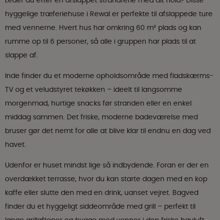
Leder du efter en afslappet strandferie med dit hold? Disse
hyggelige træferiehuse i Rewal er perfekte til afslappede ture
med vennerne. Hvert hus har omkring 60 m² plads og kan
rumme op til 6 personer, så alle i gruppen har plads til at
slappe af.
Inde finder du et moderne opholdsområde med fladskærms-
TV og et veludstyret tekøkken – ideelt til langsomme
morgenmad, hurtige snacks før stranden eller en enkel
middag sammen. Det friske, moderne badeværelse med
bruser gør det nemt for alle at blive klar til endnu en dag ved
havet.
Udenfor er huset mindst lige så indbydende. Foran er der en
overdækket terrasse, hvor du kan starte dagen med en kop
kaffe eller slutte den med en drink, uanset vejret. Bagved
finder du et hyggeligt siddeområde med grill – perfekt til