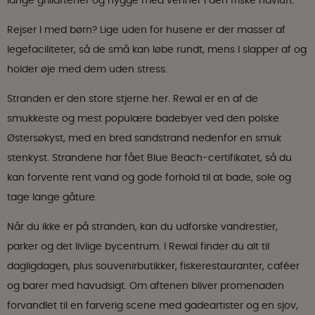
lange grillaftener og hygge med venner i den friske havluft.
Rejser I med børn? Lige uden for husene er der masser af
legefaciliteter, så de små kan løbe rundt, mens I slapper af og
holder øje med dem uden stress.
Stranden er den store stjerne her. Rewal er en af de
smukkeste og mest populære badebyer ved den polske
Østersøkyst, med en bred sandstrand nedenfor en smuk
stenkyst. Strandene har fået Blue Beach-certifikatet, så du
kan forvente rent vand og gode forhold til at bade, sole og
tage lange gåture.
Når du ikke er på stranden, kan du udforske vandrestier,
parker og det livlige bycentrum. I Rewal finder du alt til
dagligdagen, plus souvenirbutikker, fiskerestauranter, caféer
og barer med havudsigt. Om aftenen bliver promenaden
forvandlet til en farverig scene med gadeartister og en sjov,