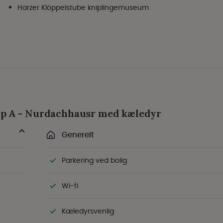
Harzer Klöppelstube kniplingemuseum
Typ A - Nurdachhausr med kæledyr
Generelt
Parkering ved bolig
Wi-fi
Kæledyrsvenlig