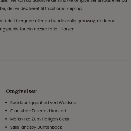
tille. Her kan du udforske de smukke omgivelser til fods eller på
 der er dedikeret til traditionel knipling.
v ferie i bjergene eller en hundevenlig getaway, er denne
spunkt for din næste ferie i Harzen.
Omgivelser
Søsidebeliggenhed ved Waldsee
Clausthal-Zellerfeld kursted
Marktkirke Zum Heiligen Geist
Stille landsby Buntenbock