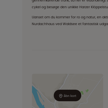
gennemkørende trafik, så her er vidunderligt s
cykel og besøge den unikke Harzer Klöppelstube,
Uanset om du kommer for ro og natur, en akti
Nurdachhaus ved Waldsee et fantastisk udgang
åbn kort