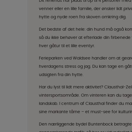
Dit feriehus har plads til op til 4 personer me
venner eller en lille familie, der ønsker lidt p
hytte og nyde roen fra skoven omkring dig.
Det bedste af det hele: din hund må også komm
så du ikke behøver at efterlade din firbenede
hver gåtur til et lille eventyr.
Ferieparken ved Waldsee handler om at geare 
hverdagens stress og jag. Du kan tage en gå
udsigten fra din hytte.
Har du lyst til lidt mere aktivitet? Clausthal-Z
vintersportsområde. Om vinteren kan du tage
landskab. I centrum af Clausthal finder du ma
sine markante tårne – et must-see for kulturi
Den nærliggende bydel Buntenbock betragtes so