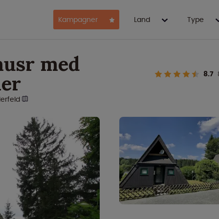
Kampagner
Land
Type
ausr med
8.7
ner
lerfeld