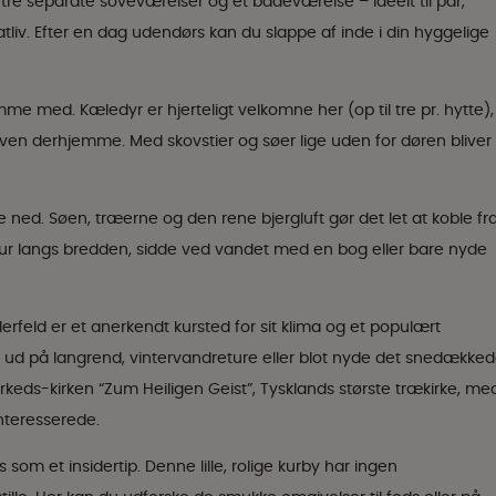
d tre separate soveværelser og ét badeværelse – ideelt til par,
rivatliv. Efter en dag udendørs kan du slappe af inde i din hyggelige
e med. Kæledyr er hjerteligt velkomne her (op til tre pr. hytte),
 ven derhjemme. Med skovstier og søer lige uden for døren bliver
ned. Søen, træerne og den rene bjergluft gør det let at koble fr
tur langs bredden, sidde ved vandet med en bog eller bare nyde
ellerfeld er et anerkendt kursted for sit klima og et populært
 ud på langrend, vintervandreture eller blot nyde det snedække
rkeds-kirken “Zum Heiligen Geist”, Tysklands største trækirke, me
nteresserede.
m et insidertip. Denne lille, rolige kurby har ingen