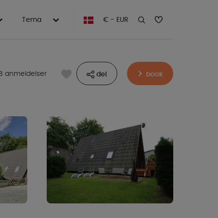
Tema
€ - EUR
8 anmeldelser
del
book