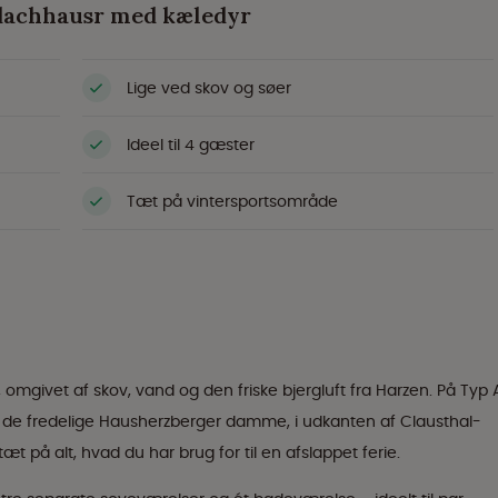
rdachhausr med kæledyr
Lige ved skov og søer
Ideel til 4 gæster
Tæt på vintersportsområde
mgivet af skov, vand og den friske bjergluft fra Harzen. På Typ 
d de fredelige Hausherzberger damme, i udkanten af Clausthal-
tæt på alt, hvad du har brug for til en afslappet ferie.