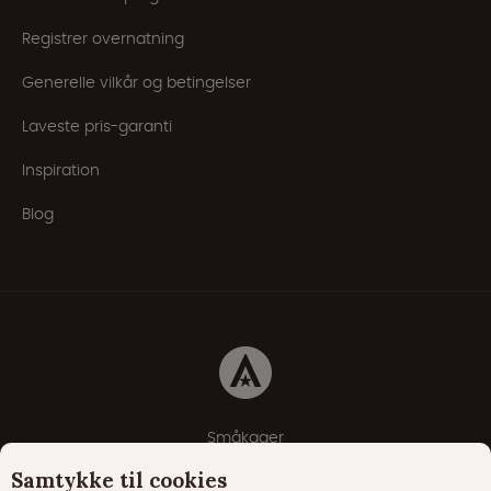
Registrer overnatning
Generelle vilkår og betingelser
Laveste pris-garanti
Inspiration
Blog
Småkager
Erklæring om beskyttelse af personlige oplysninger
Samtykke til cookies