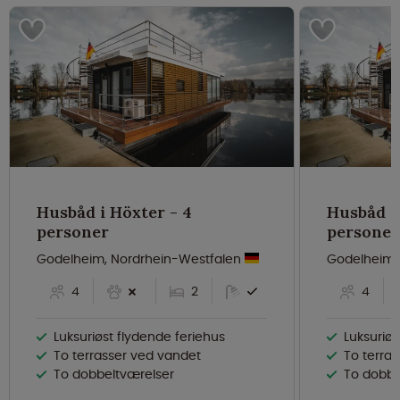
Husbåd i Höxter - 4
Husbåd i 
personer
personer
Godelheim, Nordrhein-Westfalen
Godelheim,
4
2
4
Luksuriøst flydende feriehus
Luksuriøs
To terrasser ved vandet
To terra
To dobbeltværelser
To dobbe