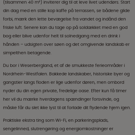
(tilsammen 40 m²) inviterer dig til at leve livet udendørs. Start
din dag med en stille kop kaffe på terrassen, se bådene glide
forbi, mærk den lette bevægelse fra vandet og indånd den
friske luft. Senere kan du tage op på soldækket med en god
bog eller blive udenfor helt til solnedgang med en drink i
hånden – udsigten over søen og det omgivende landskab er
simpelthen betagende.
Du bor i Weserbergland, et af de smukkeste ferieområder i
Nordrhein-Westfalen. Bakkede landskaber, historiske byer og
gangstier langs floden er lige udenfor døren, men ombord
nyder du din egen private, fredelige oase. Efter kun få timer
her vil du mærke hverdagens spændinger forsvinde, og
måske får du slet ikke lyst til at forlade dit flydende hjem igen.
Praktiske ekstra ting som Wi-Fi, en parkeringsplads,
sengelinned, slutrengøring og energiomkostninger er