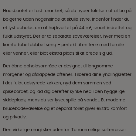
Hausbootet er fast forankret, så du nyder følelsen af at bo på
bølgerne uden nogensinde at skulle styre. Indenfor finder du
et lyst opholdsrum af høj kvalitet på 44 m², smart indrettet og
fuldt udstyret. Der er to separate soveværelser, hver med en
komfortabel dobbeltseng – perfekt til en ferie med familie
eller venner, eller blot ekstra plads til at brede sig ud.
Det åbne opholdsområde er designet til langsomme
morgener og afslappede aftener. Tilbered dine yndlingsretter
i det fuldt udstyrede køkken, nyd dem sammen ved
spisebordet, og lad dig derefter synke ned i den hyggelige
siddeplads, mens du ser lyset spille på vandet. Et moderne
brusebadeværelse og et separat toilet giver ekstra komfort
og privatliv.
Den virkelige magi sker udenfor. To rummelige solterrasser