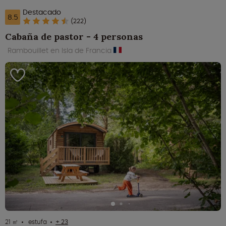
Destacado
8.5
(222)
Cabaña de pastor - 4 personas
Rambouillet en Isla de Francia
21 ㎡
estufa
+ 23