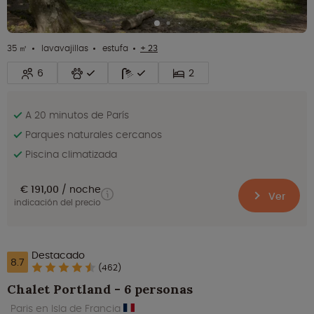
35 ㎡
lavavajillas
estufa
+ 23
6
2
A 20 minutos de París
Parques naturales cercanos
Piscina climatizada
€ 191,00
noche
Ver
indicación del precio
Destacado
8.7
(462)
Chalet Portland - 6 personas
Paris en Isla de Francia