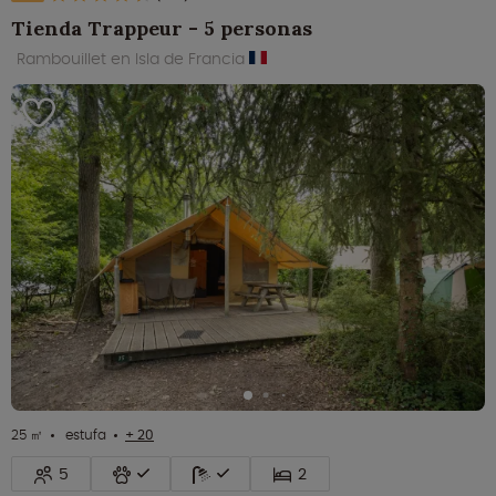
Tienda Trappeur - 5 personas
Rambouillet en Isla de Francia
25 ㎡
estufa
+ 20
5
2