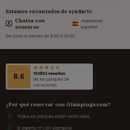
Estamos encantados de ayudarte
Chatea con
¡Hablamos
nosotros
español!
De lunes a viernes de 8:00 a 20:00.
153892 reseñas
8.6
de los parques de
vacaciones
¿Por qué reservar con Glampings.com?
Todos los parques están verificados
El experto nº 1 en Glamping