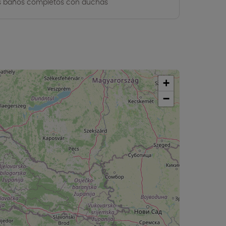
 baños completos con duchas
+
−