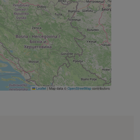
Leaflet
|
Map data ©
OpenStreetMap
contributors