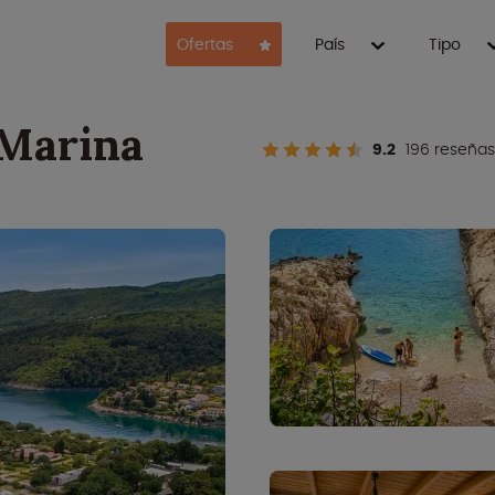
Ofertas
País
Tipo
Marina
9.2
196 reseñas