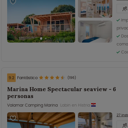
Imp
priva
Dos
como
Coc
9.2
Fantástico
(196)
Marina Home Spectacular seaview - 6
personas
Valamar Camping Marina
Labin en Histria
27 ins