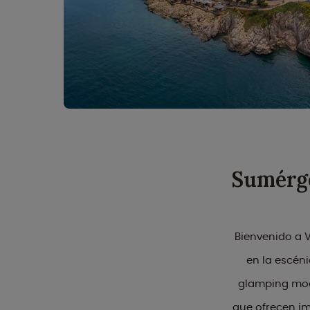
Sumérge
Bienvenido a 
en la escéni
glamping mod
que ofrecen imp