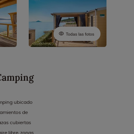
Todas las fotos
 Camping
amping ubicado
ojamientos de
zas cubiertas
ire libre, zonas