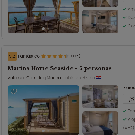
Amp
Dos
Coc
9.2
Fantástico
(196)
Marina Home Seaside - 6 personas
Valamar Camping Marina
Labin en Histria
27 ins
Ter
Alo
(4+2)