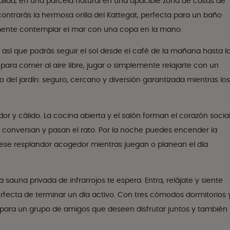
n salida, en una parcela natural en una apacible zona de casas de
trarás la hermosa orilla del Kattegat, perfecta para un baño
emente contemplar el mar con una copa en la mano.
, así que podrás seguir el sol desde el café de la mañana hasta l
ara comer al aire libre, jugar o simplemente relajarte con un
ro del jardín: seguro, cercano y diversión garantizada mientras los
dor y cálido. La cocina abierta y el salón forman el corazón socia
as conversan y pasan el rato. Por la noche puedes encender la
e ese resplandor acogedor mientras juegan o planean el día
a sauna privada de infrarrojos te espera. Entra, relájate y siente
rfecta de terminar un día activo. Con tres cómodos dormitorios 
 para un grupo de amigos que deseen disfrutar juntos y también