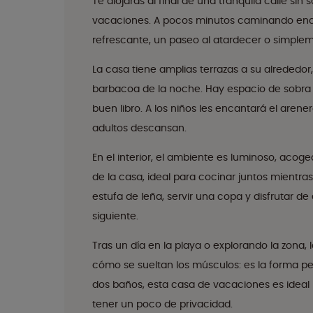
Te alojarás al final de una tranquila calle si
vacaciones. A pocos minutos caminando encon
refrescante, un paseo al atardecer o simpl
La casa tiene amplias terrazas a su alrededor
barbacoa de la noche. Hay espacio de sobra p
buen libro. A los niños les encantará el arene
adultos descansan.
En el interior, el ambiente es luminoso, acoge
de la casa, ideal para cocinar juntos mientr
estufa de leña, servir una copa y disfrutar d
siguiente.
Tras un día en la playa o explorando la zona, l
cómo se sueltan los músculos: es la forma pe
dos baños, esta casa de vacaciones es ideal
tener un poco de privacidad.