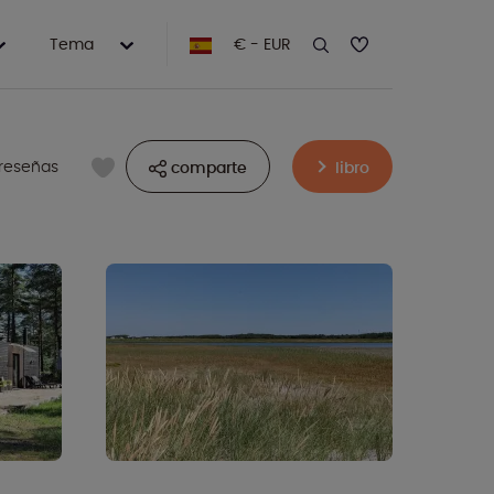
Tema
€ - EUR
 reseñas
comparte
libro