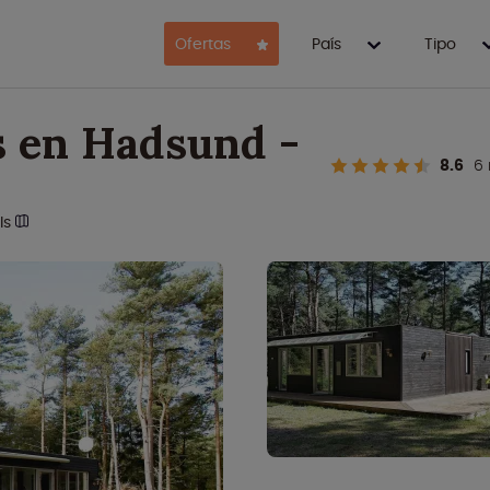
Ofertas
País
Tipo
s en Hadsund -
8.6
6
ls