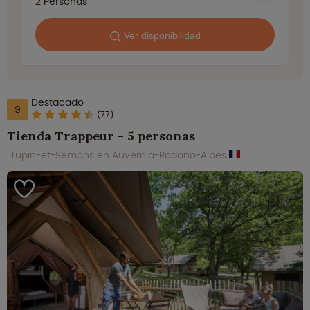
2
Personas
Ver disponibilidad
Destacado
9
(77)
Tienda Trappeur - 5 personas
Tupin-et-Semons en Auvernia-Ródano-Alpes