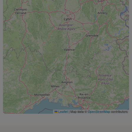
Leaflet
|
Map data ©
OpenStreetMap
contributors