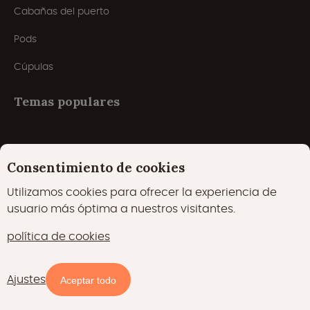
Cabañas del puerto
Pods
Cúpulas
Temas populares
Alojamiento único
Consentimiento de cookies
Con tu perro
Utilizamos cookies para ofrecer la experiencia de
Para ir con niños
usuario más óptima a nuestros visitantes.
Con piscina
política de cookies
Glamping en un entorno romántico
Ajustes
Aceptar todo
Camping 5 estrellas