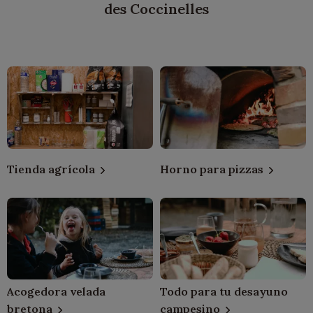
des Coccinelles
Tienda agrícola
Horno para pizzas
Acogedora velada
Todo para tu desayuno
bretona
campesino