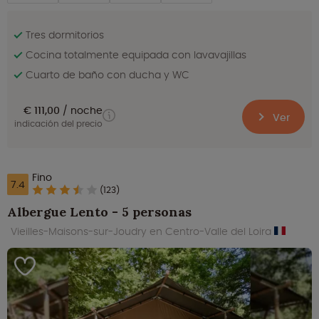
Tres dormitorios
Cocina totalmente equipada con lavavajillas
Cuarto de baño con ducha y WC
€ 111,00
noche
Ver
indicación del precio
Fino
7.4
(123)
Albergue Lento - 5 personas
Vieilles-Maisons-sur-Joudry en Centro-Valle del Loira