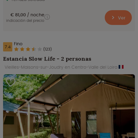
€ 81,00
noche
Ver
indicación del precio
Fino
7.4
(123)
Estancia Slow Life - 2 personas
Vieilles-Maisons-sur-Joudry en Centro-Valle del Loira