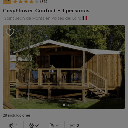
(83)
CosyFlower Confort - 4 personas
Saint Jean de Monts en Países del Loira
28 instalaciones
4
2