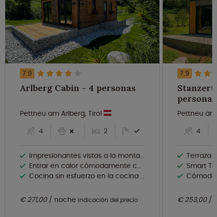
7.9
7.9
Arlberg Cabin - 4 personas
Stanzerta
personas
Pettneu am Arlberg, Tirol
Pettneu am 
4
2
4
Impresionantes vistas a la montaña desde la terraza privada
Terraza amu
Entrar en calor cómodamente con calefacción por suelo radiante
Smart TV 
Cocina sin esfuerzo en la cocina completamente equipada
Cómodas
€ 271,00
noche
€ 253,00
indicación del precio