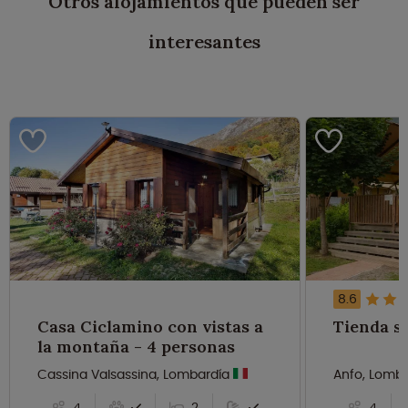
Otros alojamientos que pueden ser
interesantes
8.6
Casa Ciclamino con vistas a
la montaña - 4 personas
Cassina Valsassina, Lombardía
Anfo, Lomb
4
2
4