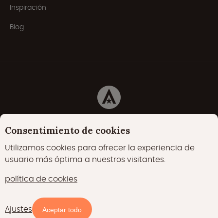
Inspiración
Blog
Cookies
Declaración de privacidad
Consentimiento de cookies
Política de cookies
Utilizamos cookies para ofrecer la experiencia de
usuario más óptima a nuestros visitantes.
22000 me gusta
17400 seguidores
política de cookies
15700 seguidores
€ 95,00
/
Ajustes
Ver sitio web
Aceptar todo
Noche