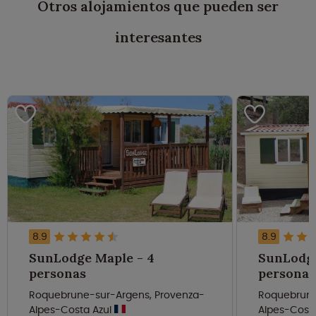
Otros alojamientos que pueden ser
interesantes
8.9
8.9
SunLodge Maple - 4
SunLodge
personas
personas
Roquebrune-sur-Argens, Provenza-
Roquebrune
Alpes-Costa Azul
Alpes-Cost