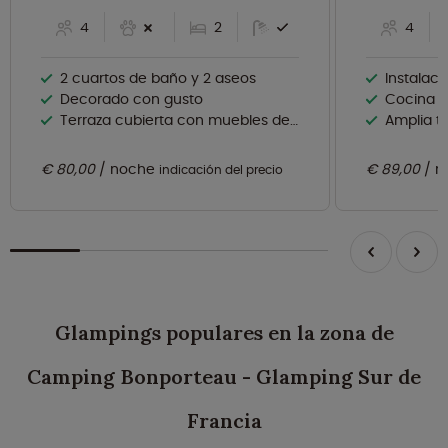
4
2
4
2 cuartos de baño y 2 aseos
Instalaci
Decorado con gusto
Cocina t
Terraza cubierta con muebles de madera
Amplia terraza 
€ 80,00
noche
€ 89,00
n
indicación del precio
Glampings populares en la zona de
Camping Bonporteau - Glamping Sur de
Francia