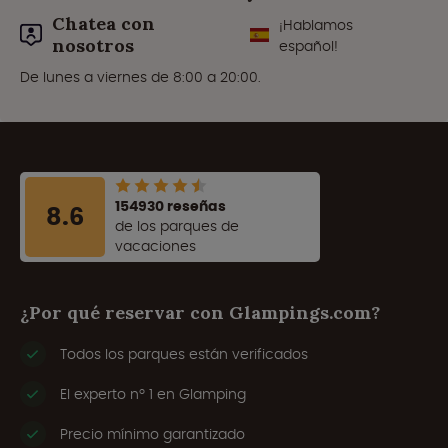
Chatea con
¡Hablamos
nosotros
español!
De lunes a viernes de 8:00 a 20:00.
154930 reseñas
8.6
de los parques de
vacaciones
¿Por qué reservar con Glampings.com?
Todos los parques están verificados
El experto nº 1 en Glamping
Precio mínimo garantizado