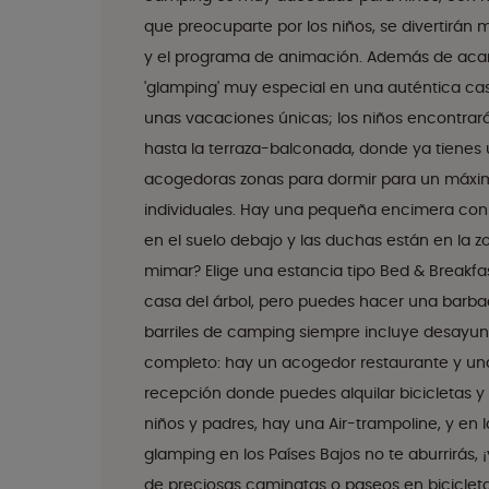
que preocuparte por los niños, se divertirán m
y el programa de animación. Además de aca
'glamping' muy especial en una auténtica casa
unas vacaciones únicas; los niños encontrará
hasta la terraza-balconada, donde ya tienes 
acogedoras zonas para dormir para un máxim
individuales. Hay una pequeña encimera con f
en el suelo debajo y las duchas están en la 
mimar? Elige una estancia tipo Bed & Breakfas
casa del árbol, pero puedes hacer una barbac
barriles de camping siempre incluye desayu
completo: hay un acogedor restaurante y una 
recepción donde puedes alquilar bicicletas y
niños y padres, hay una Air-trampoline, y en 
glamping en los Países Bajos no te aburrirás,
de preciosas caminatas o paseos en bicicleta