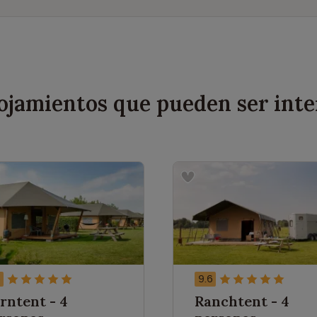
lojamientos que pueden ser inte
6
9.6
rntent - 4
Ranchtent - 4