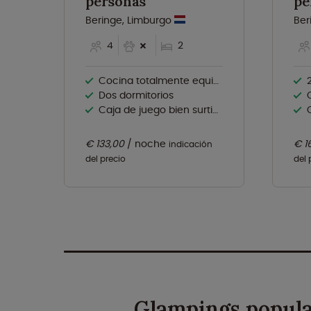
personas
pe
Beringe, Limburgo
Ber
4
2
Cocina totalmente equipada
Dos dormitorios
Caja de juego bien surtida
C
€ 133,00
noche
€ 1
indicación
del precio
del 
Glampings popula