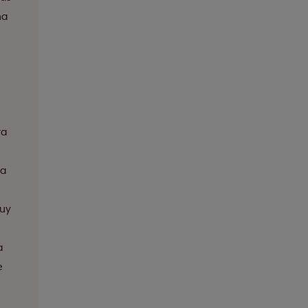
na
ra
la
muy
a
e