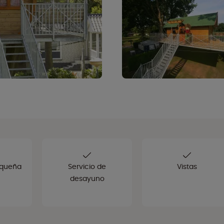
equeña
Servicio de
Vistas
desayuno