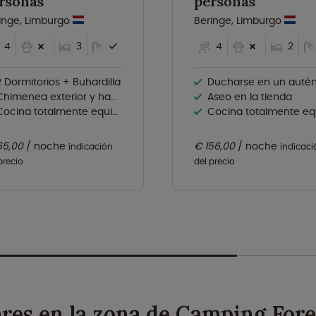
rsonas
personas
inge, Limburgo
Beringe, Limburgo
4
3
4
2
2 Dormitorios + Buhardilla
Ducharse en un auténtico remolque de cabal
Chimenea exterior y hamaca
Aseo en la tienda
ocina totalmente equipada con lavavajillas
Cocina totalmente equipa
65,00
noche
€ 156,00
noche
indicación
indicaci
precio
del precio
res en la zona de Camping For