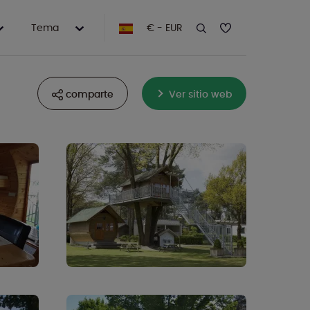
Tema
€ - EUR
comparte
Ver sitio web