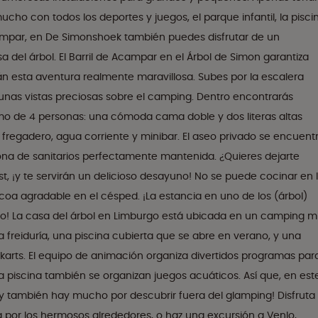
ucho con todos los deportes y juegos, el parque infantil, la pisci
mpar, en De Simonshoek también puedes disfrutar de un
 del árbol. El Barril de Acampar en el Árbol de Simon garantiza
n esta aventura realmente maravillosa. Subes por la escalera
unas vistas preciosas sobre el camping. Dentro encontrarás
o de 4 personas: una cómoda cama doble y dos literas altas
regadero, agua corriente y minibar. El aseo privado se encuent
zona de sanitarios perfectamente mantenida. ¿Quieres dejarte
t, ¡y te servirán un delicioso desayuno! No se puede cocinar en 
oa agradable en el césped. ¡La estancia en uno de los (árbol)
no! La casa del árbol en Limburgo está ubicada en un camping 
freiduría, una piscina cubierta que se abre en verano, y una
 karts. El equipo de animación organiza divertidos programas par
la piscina también se organizan juegos acuáticos. Así que, en est
 ¡y también hay mucho por descubrir fuera del glamping! Disfruta
 por los hermosos alrededores, o haz una excursión a Venlo,