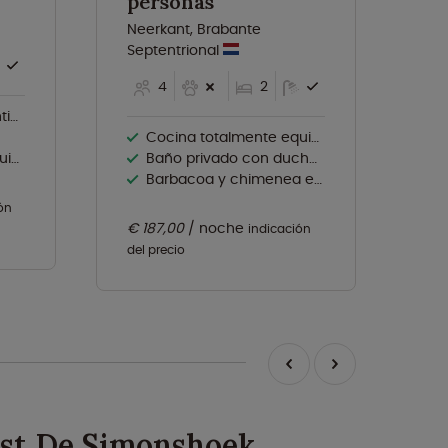
personas
p
Neerkant, Brabante
Ne
Septentrional
Se
4
2
los
Cocina totalmente equipada
da
Baño privado con ducha y WC
Barbacoa y chimenea exterior
ón
€ 187,00
noche
€ 
indicación
del precio
del
est De Simonshoek