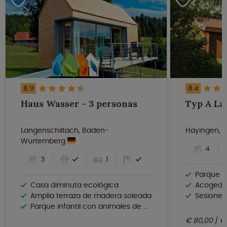
8.9
8.4
Haus Wasser - 3 personas
Langenschiltach, Baden-
Hayingen,
Wurtemberg
4
3
1
Parque v
Casa diminuta ecológica
Acogedor
Amplia terraza de madera soleada
Sesiones
Parque infantil con animales de granja
€ 80,00
n