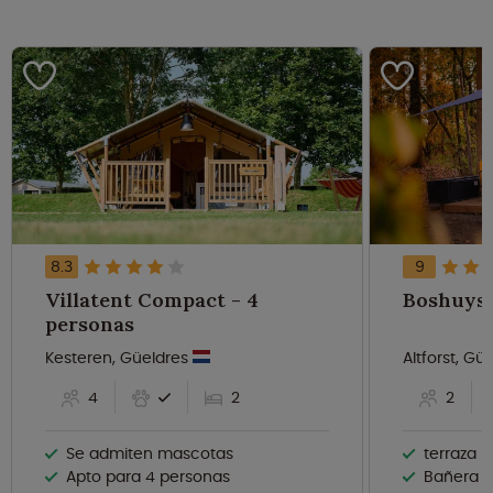
8.3
9
Villatent Compact - 4
personas
Kesteren, Güeldres
Altforst, Gü
4
2
2
Se admiten mascotas
terraza p
Apto para 4 personas
Bañera d