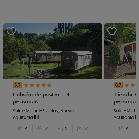
8.7
8.7
Cabaña de pastor - 4
Tienda Bu
personas
personas
Saint-Michel-Escalus, Nueva
Saint-Miche
Aquitania
Aquitania
4
2
4