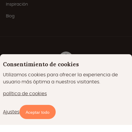
Inspiración
Blog
Consentimiento de cookies
Utilizamos cookies para ofrecer la experiencia de
Cookies
Declaración de privacidad
usuario más óptima a nuestros visitantes.
Política de cookies
política de cookies
22000 me gusta
17400 seguidores
€ 42,00
/
Ajustes
Ver sitio web
Aceptar todo
Noche
15700 seguidores