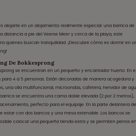
alojarte en un alojamiento realmente especial: una barrica de
a distancia a pie del Veerse Meer y cerca de la playa, este
para quienes buscan tranquilidad. ¡Descubre cómo es dormir en u
ong!
ping De Bokkesprong
kesprong se encuentran en un pequeño y encantador huerto. En e
as para 4 a 5 personas. Están decoradas de manera acogedora y
os, una olla multifuncional, microondas, cafetera, hervidor de ag
a barrica se encuentra una cama doble elevada (2 por 2 metros),
cenamiento, perfecto para el equipaje. En la parte delantera d
e estar con dos bancos y una mesa extensible. Los bancos se
osible colocar una pequeña tienda extra y se permiten perros e