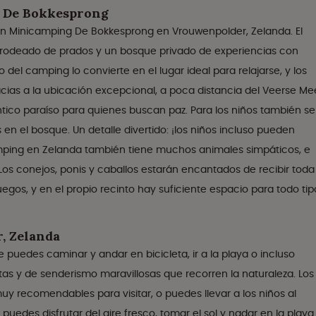
g De Bokkesprong
en Minicamping De Bokkesprong en Vrouwenpolder, Zelanda. El
 rodeado de prados y un bosque privado de experiencias con
o del camping lo convierte en el lugar ideal para relajarse, y los
cias a la ubicación excepcional, a poca distancia del Veerse Mee
ntico paraíso para quienes buscan paz. Para los niños también se
en el bosque. Un detalle divertido: ¡los niños incluso pueden
mping en Zelanda también tiene muchos animales simpáticos, e
 Los conejos, ponis y caballos estarán encantados de recibir toda
uegos, y en el propio recinto hay suficiente espacio para todo tip
, Zelanda
 puedes caminar y andar en bicicleta, ir a la playa o incluso
istas y de senderismo maravillosas que recorren la naturaleza. Los
 recomendables para visitar, o puedes llevar a los niños al
puedes disfrutar del aire fresco, tomar el sol y nadar en la playa