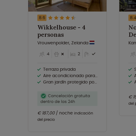
8.6
8.
Wikkelhouse - 4
No
personas
De
pe
Vrouwenpolder, Zelanda
Kam
4
2
Terraza privada
S
Aire acondicionado para refrigeración y calefacción
A
Gran jardín protegido por plantas
A
Cancelación gratuita
€ 1
dentro de las 24h
del 
€ 187,00
noche
indicación
del precio