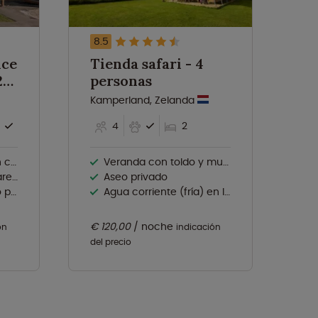
8.5
8.
nce
Tienda safari - 4
Ti
personas
p
Kamperland, Zelanda
Ka
4
2
hes
Veranda con toldo y muebles de jardín
Norte
Aseo privado
dos
Agua corriente (fría) en la tienda
€ 120,00
noche
€ 
ón
indicación
del precio
del