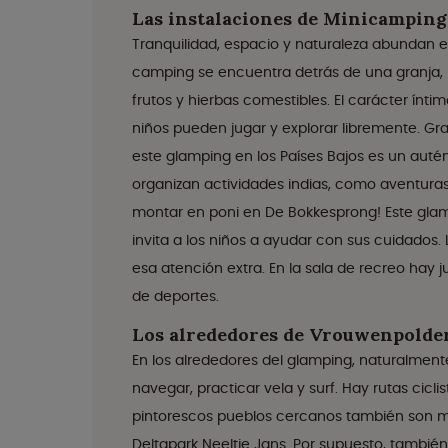
Las instalaciones de Minicampin
Tranquilidad, espacio y naturaleza abundan 
camping se encuentra detrás de una granja,
frutos y hierbas comestibles. El carácter íntim
niños pueden jugar y explorar libremente. Gra
este glamping en los Países Bajos es un auté
organizan actividades indias, como aventuras 
montar en poni en De Bokkesprong! Este gla
invita a los niños a ayudar con sus cuidados.
esa atención extra. En la sala de recreo hay j
de deportes.
Los alrededores de Vrouwenpolder
En los alrededores del glamping, naturalmente
navegar, practicar vela y surf. Hay rutas cicl
pintorescos pueblos cercanos también son muy
Deltapark Neeltje Jans. Por supuesto, también 