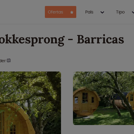
Ofertas
País
Tipo
kkesprong - Barricas
der