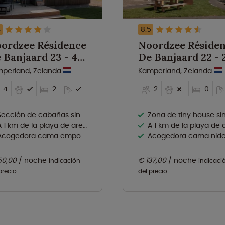
4
8.5
ordzee Résidence
Noordzee Réside
 Banjaard 23 - 4
De Banjaard 22 - 2
rsonas
personas
perland, Zelanda
Kamperland, Zelanda
4
2
2
0
ección de cabañas sin coches
Zona de tiny house sin coc
 1 km de la playa de arena del Mar del Norte
A 1 km de la playa de arena del Mar del 
cogedora cama empotrada para dos
Acogedora cama nido para 
50,00
noche
€ 137,00
noche
indicación
indicaci
precio
del precio