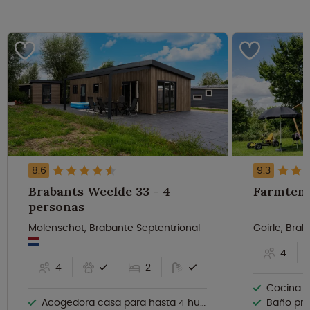
8.6
9.3
Brabants Weelde 33 - 4
personas
Molenschot, Brabante Septentrional
Goirle, Bra
4
4
2
Cocina t
Acogedora casa para hasta 4 huéspedes
Baño pr