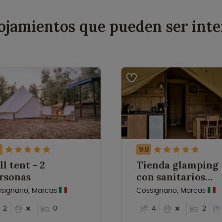
lojamientos que pueden ser inte
8
9.8
l tent - 2
Tienda glamping
rsonas
con sanitarios
privados - 4
signano, Marcas
Cossignano, Marcas
personas
2
0
4
2