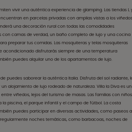
miten vivir una auténtica experiencia de glamping. Las tiendas L 
encuentran en parcelas privadas con amplias vistas a los viñedos
rprenderá una decoración rural con todas las comodidades
s con camas de verdad, un baño completo de lujo y una cocina
ara preparar tus comidas. Las mosquiteras y telas mosquiteras
ire acondicionado disfrutarás siempre de una temperatura
También puedes alquilar uno de los apartamentos de lujo.
e puedes saborear la auténtica Italia. Disfruta del sol radiante, l
un alojamiento de lujo rodeado de naturaleza. Villa la Diva es un
entre viñedos, lejos del turismo de masas. Las familias con niños
la piscina, el parque infantil y el campo de fútbol. La costa
ambién puedes participar en diversas actividades, como paseos a
zan regularmente noches temáticas, como barbacoas, noches de
.