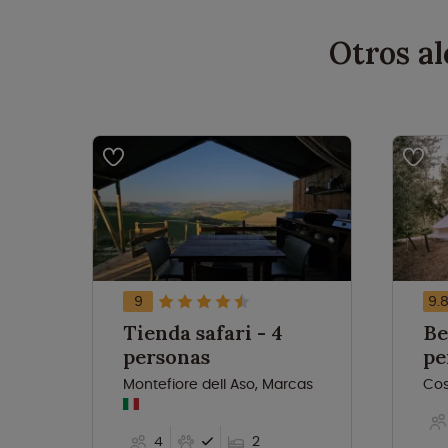
Otros a
9
9.
Tienda safari - 4
Bel
personas
pe
Montefiore dell Aso, Marcas
Cos
4
2