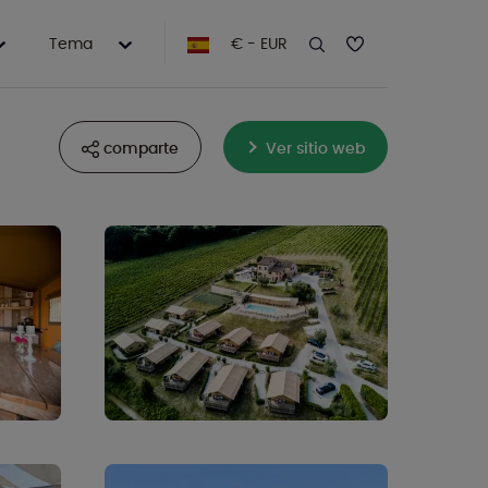
Tema
€ - EUR
comparte
Ver sitio web