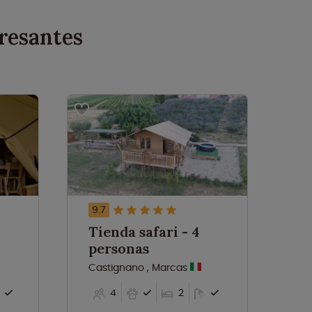
resantes
9.7
9
Tienda safari - 4
Ti
personas
p
Castignano , Marcas
Se
4
2