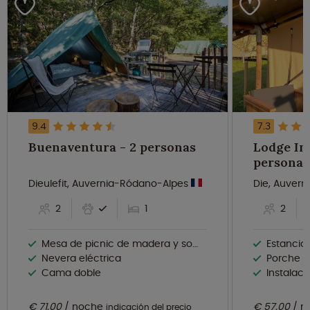
9.4
7.3
Buenaventura - 2 personas
Lodge Ins
personas
Dieulefit, Auvernia-Ródano-Alpes
Die, Auver
2
1
2
Mesa de picnic de madera y sombrilla
Estancia
Nevera eléctrica
Porche pr
Cama doble
Instalaci
€ 71,00
noche
€ 57,00
n
indicación del precio