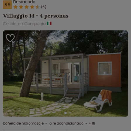
Destacado
8.5
(6)
Villaggio I4 - 4 personas
Cellole en Campania
bañera de hidromasaje
aire acondicionado
+ 18