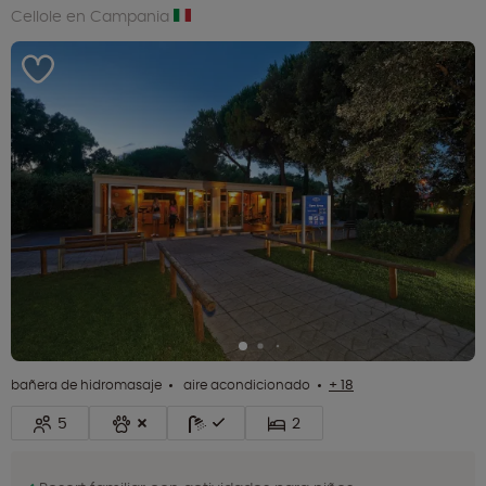
Cellole en Campania
bañera de hidromasaje
aire acondicionado
+ 18
5
2