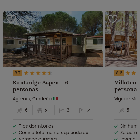
8.7
8.6
SunLodge Aspen - 6
Villatent
personas
personas
Aglientu, Cerdeña
Vignole Ma
6
3
5
Tres dormitorios
Sin hum
Cocina totalmente equipada con lavavajillas
Se admi
Veranda cubierta
Porche c