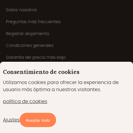
Sobre nosotros
Preguntas más frecuentes
Registrar alojamiento
Condiciones generales
Garantía del precio más bajo
Inspiración
Consentimiento de cookies
Blog
Utilizamos cookies para ofrecer la experiencia de
usuario más óptima a nuestros visitantes.
política de cookies
Ajustes
Disponibilidad y precios
Aceptar todo