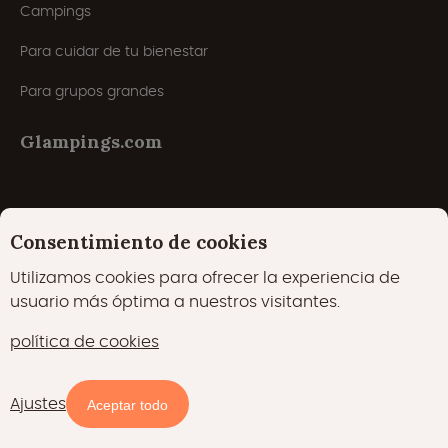
Campings
Para cuidar de tu bienestar
Para grupos grandes
Glampings.com
Sobre nosotros
Consentimiento de cookies
Preguntas más frecuentes
Utilizamos cookies para ofrecer la experiencia de
Registrar alojamiento
usuario más óptima a nuestros visitantes.
Condiciones generales
política de cookies
Garantía del precio más bajo
Ajustes
Aceptar todo
Inspiración