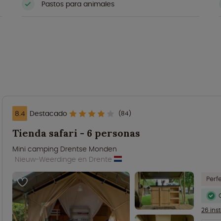
Pastos para animales
8.4
Destacado
(84)
Tienda safari - 6 personas
Mini camping Drentse Monden
Nieuw-Weerdinge en Drente
Perf
26 ins