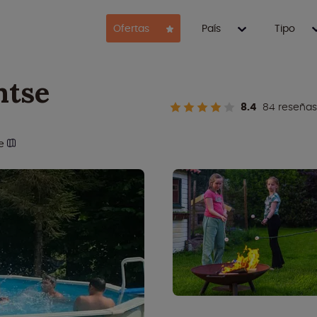
Ofertas
País
Tipo
ntse
8.4
84 reseñas
ge