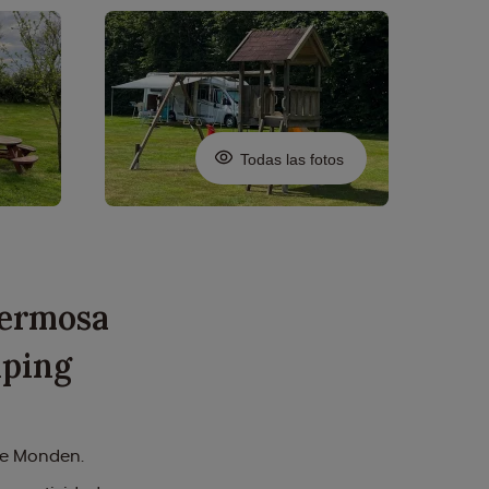
Todas las fotos
hermosa
mping
se Monden.