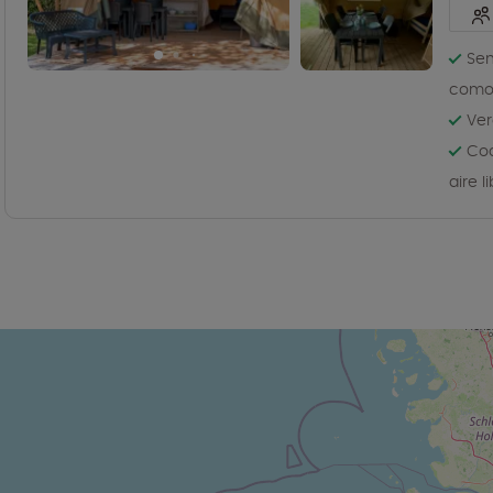
Sen
comod
Ver
Coc
aire l