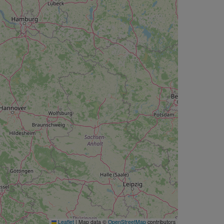
Leaflet
|
Map data ©
OpenStreetMap
contributors