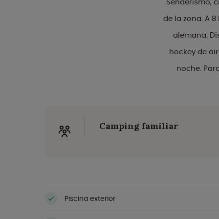
Senderismo, ci
de la zona. A 
alemana. Disf
hockey de air
noche. Para
Camping familiar
Piscina exterior