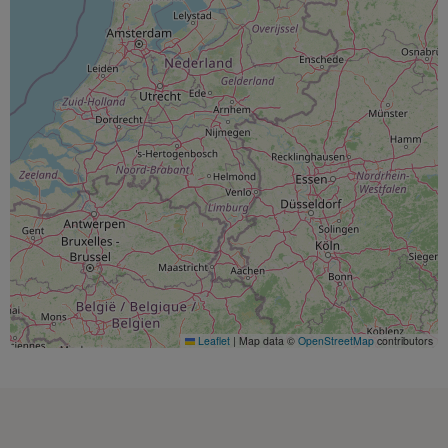
Leaflet
|
Map data ©
OpenStreetMap
contributors