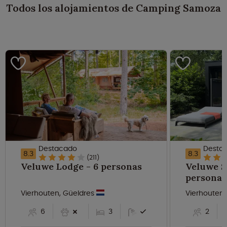
Todos los alojamientos de Camping Samoza
Destacado
Desta
8.3
8.3
(211)
Veluwe Lodge - 6 personas
Veluwe Su
personas
Vierhouten, Güeldres
Vierhouten,
6
3
2