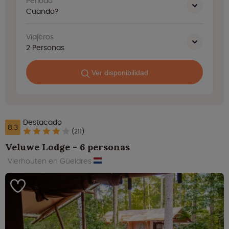
Período
Cuando?
Viajeros
2
Personas
Ver disponibilidad
Destacado
8.3
(211)
Veluwe Lodge - 6 personas
Vierhouten en Güeldres