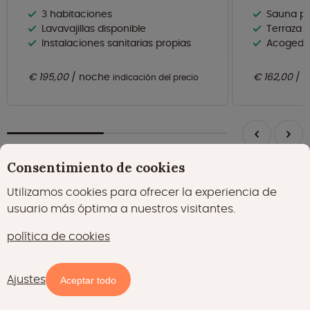
3 habitaciones
Sauna pr
Lavavajillas disponible
Terraza priva
Instalaciones sanitarias propias
Acogedora 
€ 195,00
noche
€ 162,00
n
indicación del precio
Consentimiento de cookies
Utilizamos cookies para ofrecer la experiencia de
¿Ser siempre el primero en conocer las mejores
usuario más óptima a nuestros visitantes.
ofertas de Glamping?
política de cookies
Suscríbete al boletín de noticias
Ajustes
Suscríbete
Aceptar todo