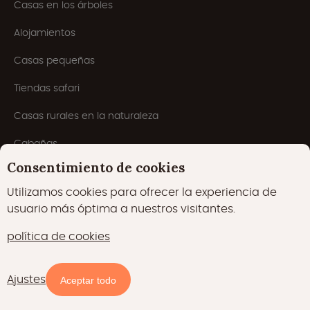
Casas en los árboles
Alojamientos
Casas pequeñas
Tiendas safari
Casas rurales en la naturaleza
Cabañas
Consentimiento de cookies
Yurtas
Utilizamos cookies para ofrecer la experiencia de
Cabañas del puerto
usuario más óptima a nuestros visitantes.
Pods
política de cookies
Cúpulas
Ajustes
Disponibilidad y precios
Aceptar todo
Temas populares