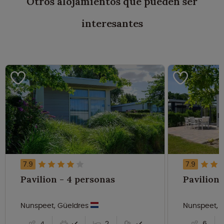
Otros alojamientos que pueden ser
interesantes
7.9
7.9
Pavilion - 4 personas
Nunspeet, Güeldres
Nunspeet, 
4
2
6