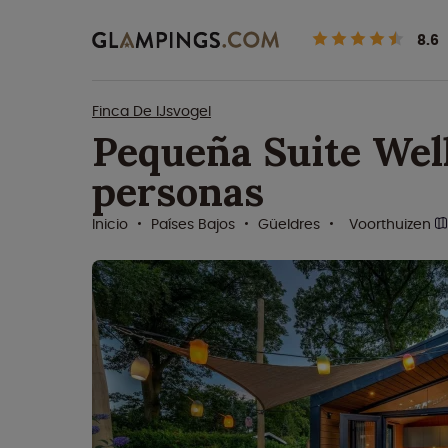
8.6
Finca De IJsvogel
Pequeña Suite Well
personas
Inicio
Países Bajos
Güeldres
Voorthuizen