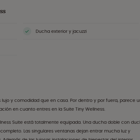
ss
Ducha exterior y jacuzzi
 lujo y comodidad que en casa. Por dentro y por fuera, parece 
sación en cuanto entres en la Suite Tiny Wellness.
llness Suite está totalmente equipada. Una ducha doble con du
or completo. Las singulares ventanas dejan entrar mucha luz y
 Además de las lujosas instalaciones de bienestar del interior,