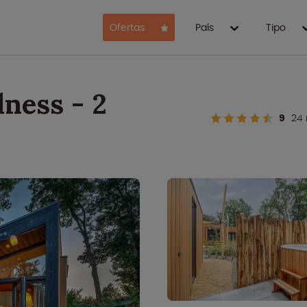
Ofertas
País
Tipo
ness - 2
9
24 