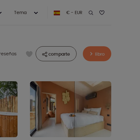
Tema
€ - EUR
reseñas
comparte
libro