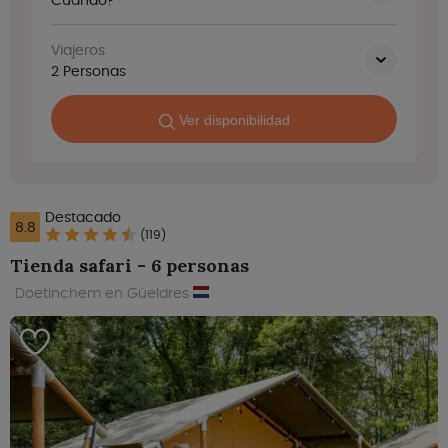
Cuando?
Viajeros
2
Personas
Ver disponibilidad
Destacado
8.8
(119)
Tienda safari - 6 personas
Doetinchem en Güeldres