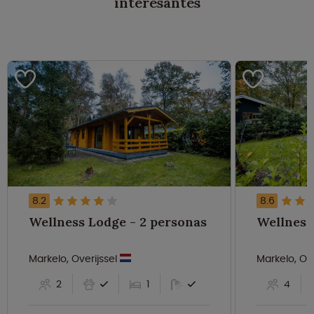
interesantes
8.2
8.6
Wellness Lodge - 2 personas
Markelo, Overijssel
Markelo, Ov
2
1
4