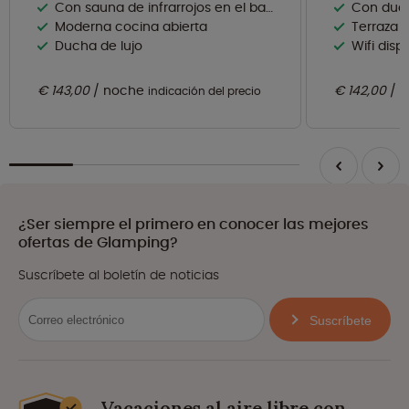
Con sauna de infrarrojos en el baño
Con duc
Moderna cocina abierta
Terraza 
Ducha de lujo
Wifi disp
€ 143,00
noche
€ 142,00
n
indicación del precio
¿Ser siempre el primero en conocer las mejores
ofertas de Glamping?
Suscríbete al boletín de noticias
Suscríbete
Vacaciones al aire libre con