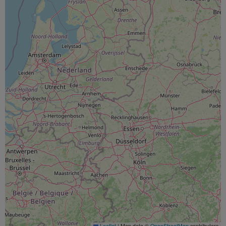
Leaflet
|
Map data ©
OpenStreetMap
contributors