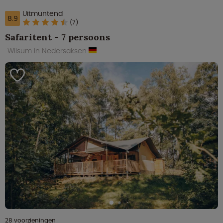
Uitmuntend
8.9
(7)
Safaritent - 7 persoons
Wilsum in Nedersaksen
28 voorzieningen