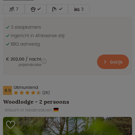
7
3
3 slaapkamers
Ingericht in Afrikaanse stijl
BBQ aanwezig
€ 202.00
nacht
Bekijk
prijsindicatie
Uitmuntend
8.9
(25)
Woodlodge - 2 persoons
Wilsum in Nedersaksen