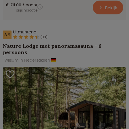
€ 211.00
nacht
Bekijk
prijsindicatie
Uitmuntend
8.9
(38)
Nature Lodge met panoramasauna - 6
persoons
Wilsum in Nedersaksen