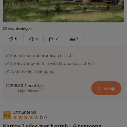
30 voorzieningen
6
3
Sauna met panoramisch uitzicht
Sfeervol ingericht in een Scandinavische stijl
Apart toilet in de gang
€ 256.00
nacht
Bekijk
prijsindicatie
Uitmuntend
8.9
(57)
Nature Lodge met hottub - 6 persoons