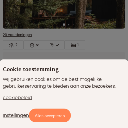
29 voorzieningen
2
1
Uitzicht op bos en velden
Cookie toestemming
Bed- en badlinnen voorzien
Onvergetelijk, romantisch verblijf
Wij gebruiken cookies om de best mogelijke
gebruikerservaring te bieden aan onze bezoekers.
€ 180.00
nacht
Bekijk
cookiebeleid
prijsindicatie
Instellingen
Alles accepteren
Uitmuntend
8.7
(1)