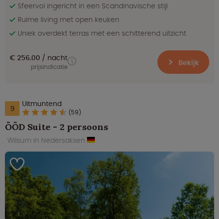
Sfeervol ingericht in een Scandinavische stijl‭
Ruime living met open keuken
Uniek overdekt terras met een schitterend uitzicht
€ 256.00
nacht
Bekijk
prijsindicatie
Uitmuntend
9
(59)
ÖÖD Suite - 2 persoons
Wilsum in Nedersaksen