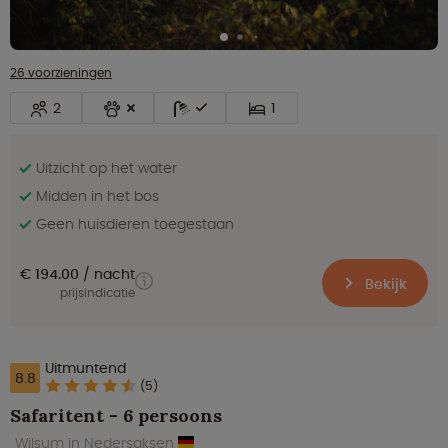
26 voorzieningen
2
1
Uitzicht op het water
Midden in het bos
Geen huisdieren toegestaan
€ 194.00
nacht
Bekijk
prijsindicatie
Uitmuntend
8.8
(5)
Safaritent - 6 persoons
Wilsum in Nedersaksen