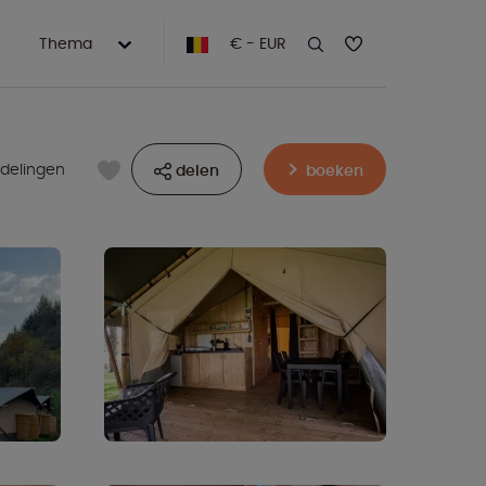
Thema
€ - EUR
rdelingen
delen
boeken