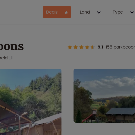
Deals
Land
Type
soons
9.1
155 parkbeoo
heid