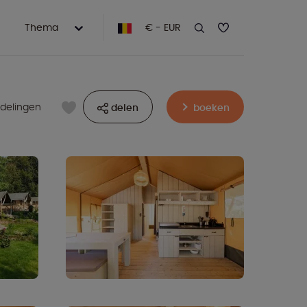
Thema
€ - EUR
delingen
delen
boeken