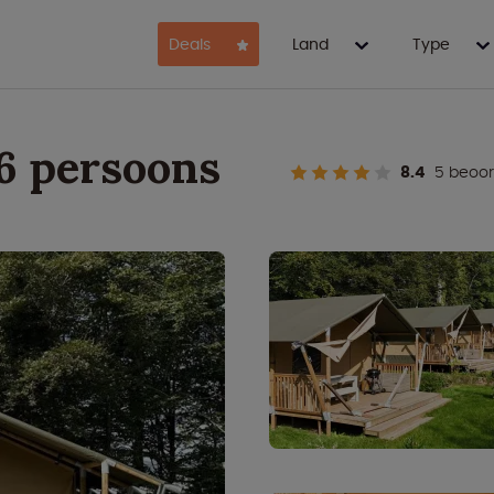
Deals
Land
Type
 6 persoons
8.4
5 beoor