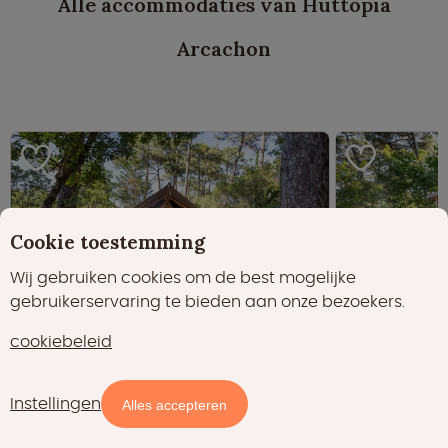
Alle accommodaties van Huttopia
Arcachon
Cookie toestemming
Wij gebruiken cookies om de best mogelijke
gebruikerservaring te bieden aan onze bezoekers.
Fantastisch
Fantas
9.1
9.1
cookiebeleid
(289)
Trappeur tent - 5 persoons
Instellingen
Alles accepteren
ARCACHON, Nouvelle-Aquitaine
ARCACHON, 