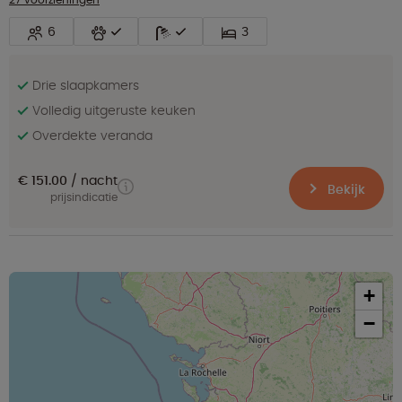
6
3
Drie slaapkamers
Volledig uitgeruste keuken
Overdekte veranda
€ 151.00
nacht
Bekijk
prijsindicatie
+
−