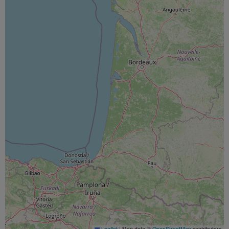
Leaflet
|
Map data ©
OpenStreetMap
contributors