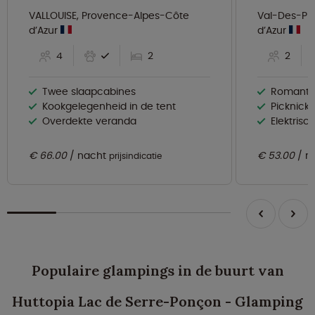
VALLOUISE, Provence-Alpes-Côte
Val-Des-Pr
d’Azur
d’Azur
4
2
2
Twee slaapcabines
Romantis
Kookgelegenheid in de tent
Picknickta
Overdekte veranda
Elektrisc
€ 66.00
nacht
€ 53.00
n
prijsindicatie
Populaire glampings in de buurt van
Huttopia Lac de Serre-Ponçon - Glamping