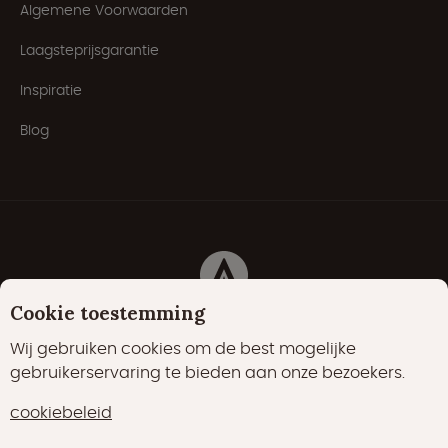
Algemene Voorwaarden
Laagsteprijsgarantie
Inspiratie
Blog
Cookie toestemming
Cookies
Privacyverklaring
Cookiebeleid
Wij gebruiken cookies om de best mogelijke
gebruikerservaring te bieden aan onze bezoekers.
22000 vind-ik-leuks
17400 volgers
cookiebeleid
15700 volgers