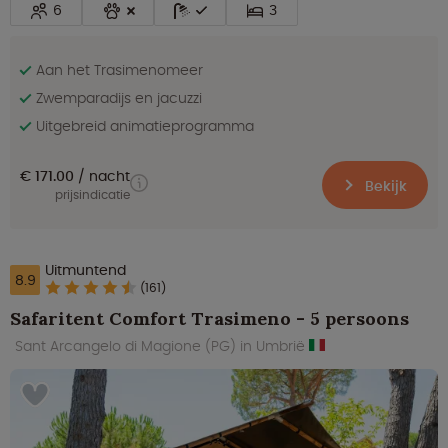
6
3
Aan het Trasimenomeer
Zwemparadijs en jacuzzi
Uitgebreid animatieprogramma
€ 171.00
nacht
Bekijk
prijsindicatie
Uitmuntend
8.9
(161)
Safaritent Comfort Trasimeno - 5 persoons
Sant Arcangelo di Magione (PG) in Umbrië