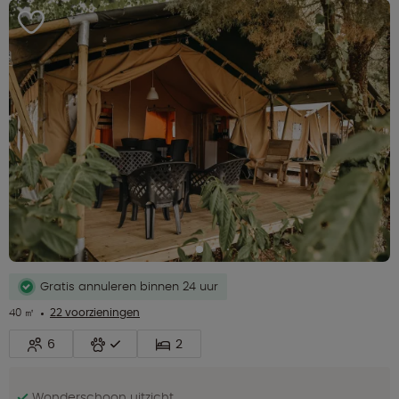
Gratis annuleren binnen 24 uur
40 ㎡
22 voorzieningen
6
2
Wonderschoon uitzicht