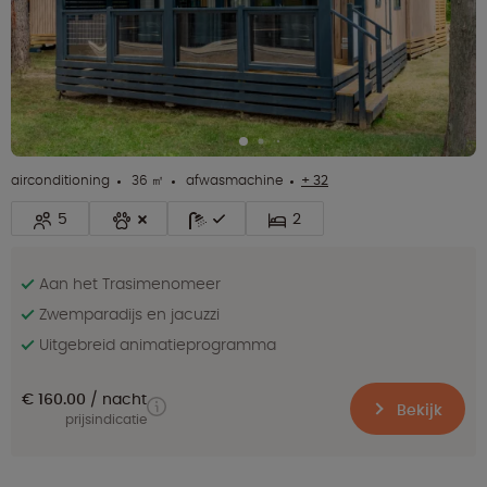
airconditioning
36 ㎡
afwasmachine
+ 32
5
2
Aan het Trasimenomeer
Zwemparadijs en jacuzzi
Uitgebreid animatieprogramma
€ 160.00
nacht
Bekijk
prijsindicatie