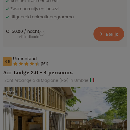
Aan het Trasimenomeer
Zwemparadijs en jacuzzi
Uitgebreid animatieprogramma
€ 150.00
nacht
Bekijk
prijsindicatie
Uitmuntend
8.9
(161)
Air Lodge 2.0 - 4 persoons
Sant Arcangelo di Magione (PG) in Umbrië