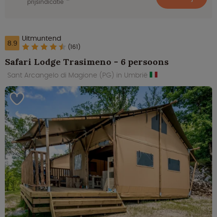
prijsindicatie
Uitmuntend
8.9
(161)
Safari Lodge Trasimeno - 6 persoons
Sant Arcangelo di Magione (PG) in Umbrië