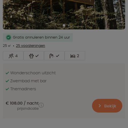
Gratis annuleren binnen 24 uur
25 ㎡
25 voorzieningen
4
2
Wonderschoon uitzicht
Zwembad met bar
Themadiners
€ 108.00
nacht
Bekijk
prijsindicatie