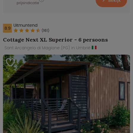
Bekijk
prijsindicatie
Uitmuntend
8.9
(161)
Cottage Next XL Superior - 6 persoons
Sant Arcangelo di Magione (PG) in Umbrië