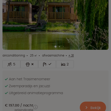
airconditioning
25 ㎡
afwasmachine
+ 31
5
2
Aan het Trasimenomeer
Zwemparadijs en jacuzzi
Uitgebreid animatieprogramma
€ 197.00
nacht
Bekijk
prijsindicatie