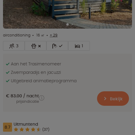
airconditioning
16 ㎡
+ 29
3
1
Aan het Trasimenomeer
Zwemparadijs en jacuzzi
Uitgebreid animatieprogramma
€ 83.00
nacht
Bekijk
prijsindicatie
Uitmuntend
8.7
(37)