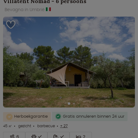
Villatent Nomad - 6 persoons
Bevagna in Umbrië
Herboekgarantie
Gratis annuleren binnen 24 uur
45 ㎡
gezicht
barbecue
+ 27
6
2