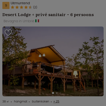
Uitmuntend
9
(2)
Desert Lodge + privé sanitair - 6 persoons
Bevagna in Umbrië
38 ㎡
hangmat
buitenkoken
+ 25