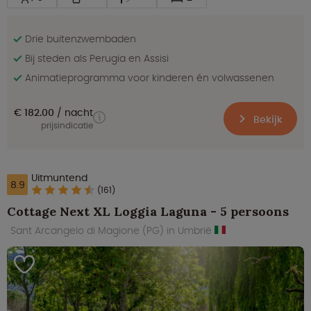
Drie buitenzwembaden
Bij steden als Perugia en Assisi
Animatieprogramma voor kinderen én volwassenen
€ 182.00
nacht
Bekijk
prijsindicatie
Uitmuntend
8.9
(161)
Cottage Next XL Loggia Laguna - 5 persoons
Sant Arcangelo di Magione (PG) in Umbrië