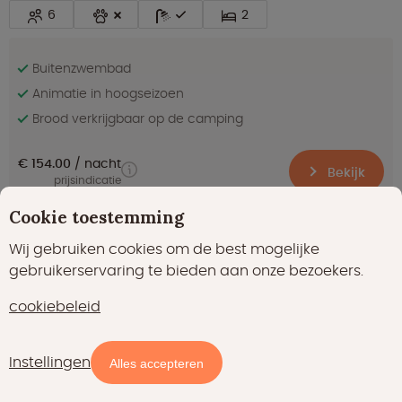
6
2
Buitenzwembad
Animatie in hoogseizoen
Brood verkrijgbaar op de camping
€ 154.00
nacht
Bekijk
prijsindicatie
Cookie toestemming
Wij gebruiken cookies om de best mogelijke
Uitmuntend
8.9
(161)
gebruikerservaring te bieden aan onze bezoekers.
Cottage Next XL Country - 4 persoons
cookiebeleid
Sant Arcangelo di Magione (PG) in Umbrië
Instellingen
Kaart
Filters
Alles accepteren