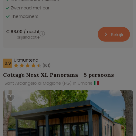
Zwembad met bar
Themadiners
€ 86.00
nacht
Bekijk
prijsindicatie
Uitmuntend
8.9
(161)
Cottage Next XL Panorama - 5 persoons
Sant Arcangelo di Magione (PG) in Umbrië