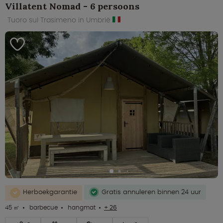
Villatent Nomad - 6 persoons
Tuoro sul Trasimeno in Umbrië
Herboekgarantie
Gratis annuleren binnen 24 uur
45 ㎡
barbecue
hangmat
+ 26