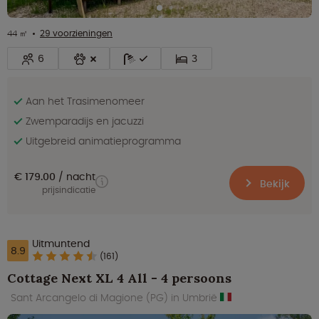
44 ㎡
29 voorzieningen
6
3
Aan het Trasimenomeer
Zwemparadijs en jacuzzi
Uitgebreid animatieprogramma
€ 179.00
nacht
Bekijk
prijsindicatie
Uitmuntend
8.9
(161)
Cottage Next XL 4 All - 4 persoons
Sant Arcangelo di Magione (PG) in Umbrië