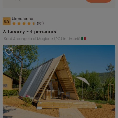
Uitmuntend
8.9
(161)
A Luxury - 4 persoons
Sant Arcangelo di Magione (PG) in Umbrië