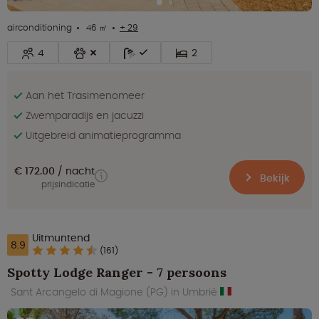
airconditioning
46 ㎡
+ 29
4
2
Aan het Trasimenomeer
Zwemparadijs en jacuzzi
Uitgebreid animatieprogramma
€ 172.00
nacht
Bekijk
prijsindicatie
Uitmuntend
8.9
(161)
Spotty Lodge Ranger - 7 persoons
Sant Arcangelo di Magione (PG) in Umbrië