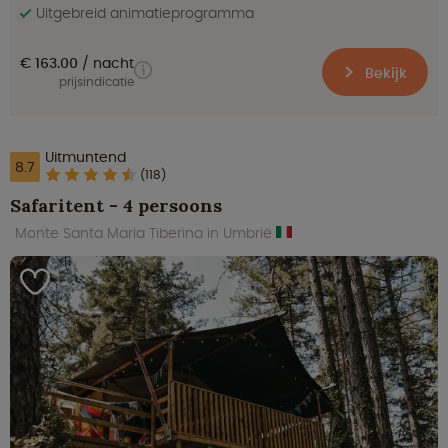
Uitgebreid animatieprogramma
€ 163.00
nacht
Bekijk
prijsindicatie
Uitmuntend
8.7
(118)
Safaritent - 4 persoons
Monte Santa Maria Tiberina in Umbrië