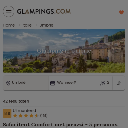
Home
Italië
Umbrië
Glamping in Umbrië
Umbrië
Wanneer?
2
42
resultaten
Uitmuntend
8.9
(161)
Safaritent Comfort met jacuzzi - 5 persoons