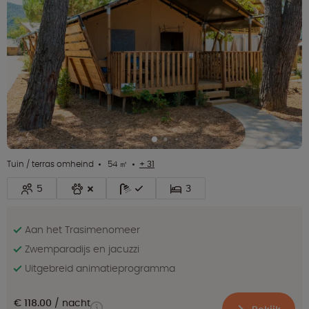
Tuin / terras omheind
54 ㎡
+ 31
5
3
Aan het Trasimenomeer
Zwemparadijs en jacuzzi
Uitgebreid animatieprogramma
€ 118.00
nacht