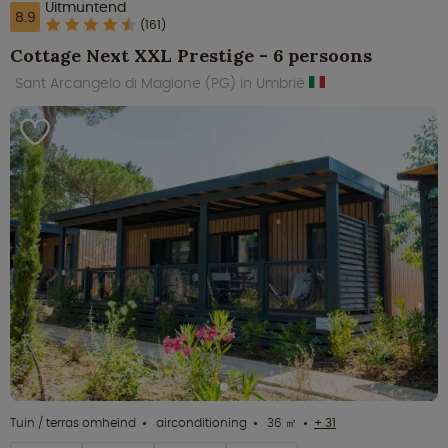
Uitmuntend
8.9
(161)
Cottage Next XXL Prestige - 6 persoons
Sant Arcangelo di Magione (PG) in Umbrië
Tuin / terras omheind
airconditioning
36 ㎡
+ 31