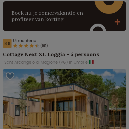
Boek nu je zomervakantie en
profiteer van korting!
Uitmuntend
8.9
(161)
Cottage Next XL Loggia - 5 persoons
Sant Arcangelo di Magione (PG) in Umbrië