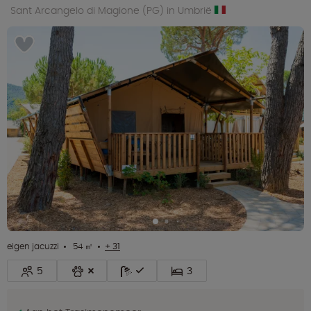
Sant Arcangelo di Magione (PG) in Umbrië
eigen jacuzzi
54 ㎡
+ 31
5
3