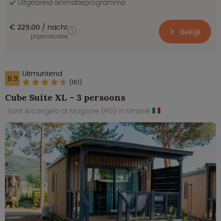
Uitgebreid animatieprogramma
€ 229.00
nacht
Bekijk
prijsindicatie
Uitmuntend
8.9
(161)
Cube Suite XL - 3 persoons
Sant Arcangelo di Magione (PG) in Umbrië