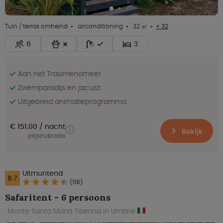
Tuin / terras omheind
airconditioning
32 ㎡
+ 32
6
3
Aan het Trasimenomeer
Zwemparadijs en jacuzzi
Uitgebreid animatieprogramma
€ 151.00
nacht
Bekijk
prijsindicatie
Uitmuntend
8.7
(118)
Safaritent - 6 persoons
Monte Santa Maria Tiberina in Umbrië