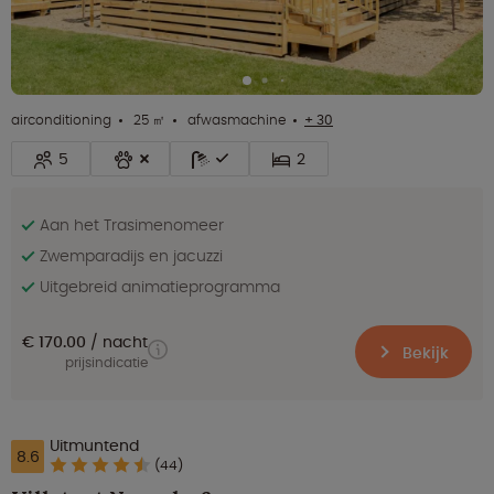
airconditioning
25 ㎡
afwasmachine
+ 30
5
2
Aan het Trasimenomeer
Zwemparadijs en jacuzzi
Uitgebreid animatieprogramma
€ 170.00
nacht
Bekijk
prijsindicatie
Uitmuntend
8.6
(44)