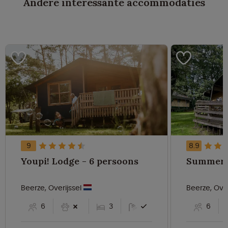
Andere interessante accommodaties
9
8.9
Youpi! Lodge - 6 persoons
Beerze, Overijssel
Beerze, Over
6
3
6