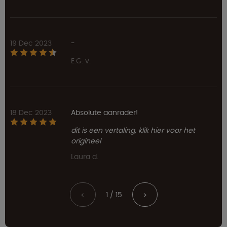
19 Dec 2023
-
E.G. v.
18 Dec 2023
Absolute aanrader!
dit is een vertaling, klik hier voor het
origineel
Laura d.
1 / 15
<
>