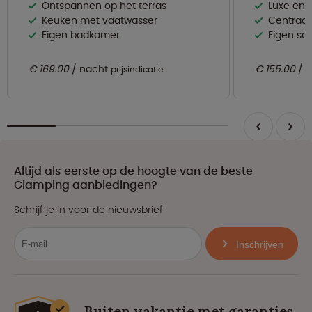
Ontspannen op het terras
Luxe en s
Keuken met vaatwasser
Centraal
Eigen badkamer
Eigen san
€ 169.00
nacht
€ 155.00
n
prijsindicatie
Altijd als eerste op de hoogte van de beste
Glamping aanbiedingen?
Schrijf je in voor de nieuwsbrief
Inschrijven
Buiten vakantie met garanties