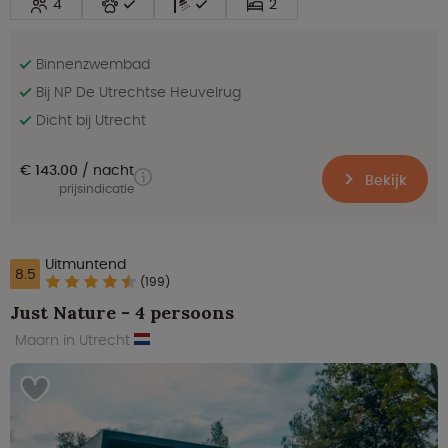
4
2
Binnenzwembad
Bij NP De Utrechtse Heuvelrug
Dicht bij Utrecht
€ 143.00
nacht
Bekijk
prijsindicatie
Uitmuntend
8.5
(199)
Just Nature - 4 persoons
Maarn in Utrecht