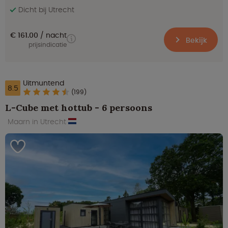
Dicht bij Utrecht
€ 161.00
nacht
Bekijk
prijsindicatie
Uitmuntend
8.5
(199)
L-Cube met hottub - 6 persoons
Maarn in Utrecht