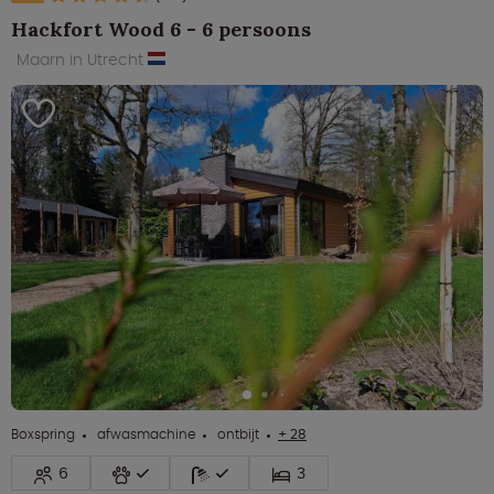
Hackfort Wood 6 - 6 persoons
Maarn in Utrecht
Boxspring
afwasmachine
ontbijt
+ 28
6
3