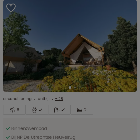
airconditioning
ontbijt
+ 28
6
2
Binnenzwembad
Bij NP De Utrechtse Heuvelrug