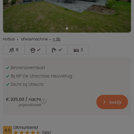
Hottub
afwasmachine
+ 30
6
3
Binnenzwembad
Bij NP De Utrechtse Heuvelrug
Dicht bij Utrecht
€ 225.00
nacht
Bekijk
prijsindicatie
Uitmuntend
8.5
(199)