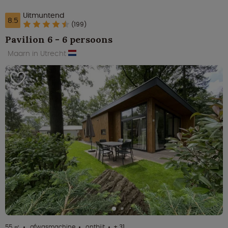
Uitmuntend
8.5
(199)
Pavilion 6 - 6 persoons
Maarn in Utrecht
55 ㎡
afwasmachine
ontbijt
+ 31