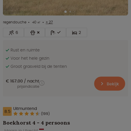
regendouche
40 ㎡
+ 27
6
2
Rust en ruimte
Voor het hele gezin
Groot grasveld bij de tenten
€ 167.00
nacht
Bekijk
prijsindicatie
Uitmuntend
8.5
(199)
Boekhorst 4 - 4 persoons
Maarn in Utrecht