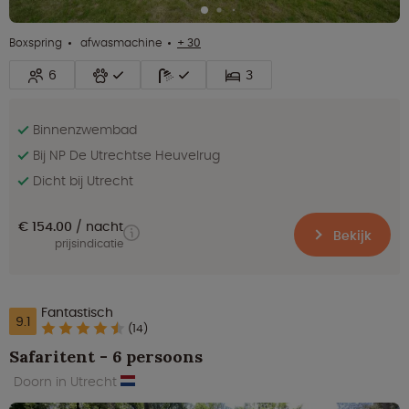
Boxspring
afwasmachine
+ 30
6
3
Binnenzwembad
Bij NP De Utrechtse Heuvelrug
Dicht bij Utrecht
€ 154.00
nacht
Bekijk
prijsindicatie
Fantastisch
9.1
(14)
Safaritent - 6 persoons
Doorn in Utrecht