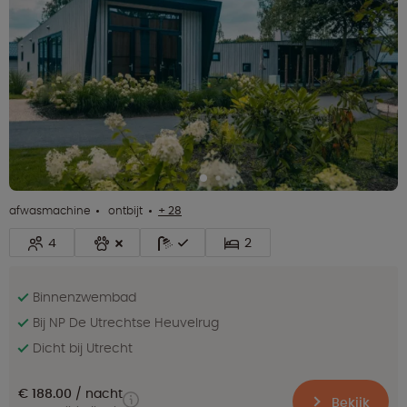
afwasmachine
ontbijt
+ 28
4
2
Binnenzwembad
Bij NP De Utrechtse Heuvelrug
Dicht bij Utrecht
€ 188.00
nacht
Bekijk