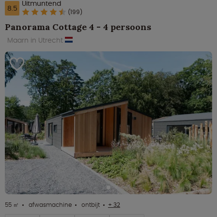
Uitmuntend
8.5
(199)
Panorama Cottage 4 - 4 persoons
Maarn in Utrecht
55 ㎡
afwasmachine
ontbijt
+ 32