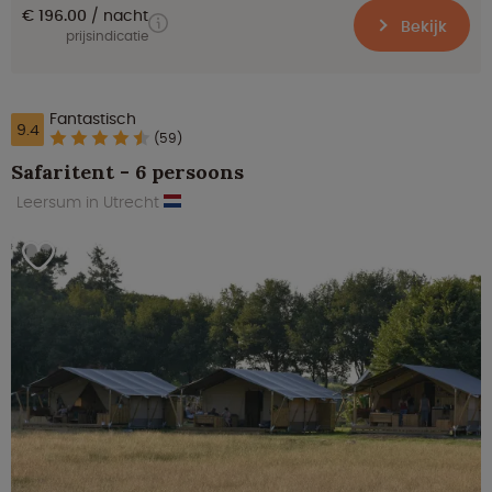
€ 196.00
nacht
Bekijk
prijsindicatie
Fantastisch
9.4
(59)
Safaritent - 6 persoons
Leersum in Utrecht