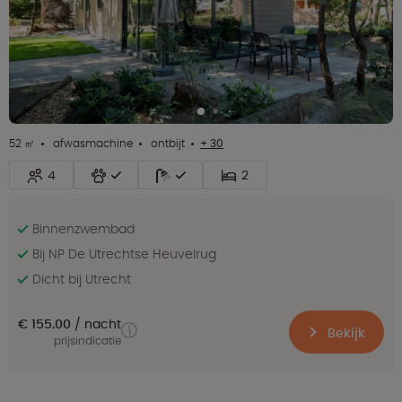
52 ㎡
afwasmachine
ontbijt
+ 30
4
2
Binnenzwembad
Bij NP De Utrechtse Heuvelrug
Dicht bij Utrecht
€ 155.00
nacht
Bekijk
prijsindicatie