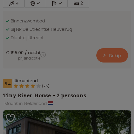
4
2
Binnenzwembad
Bij NP De Utrechtse Heuvelrug
Dicht bij Utrecht
€ 155.00
nacht
Bekijk
prijsindicatie
Uitmuntend
8.4
(25)
Tiny River House - 2 persoons
Maurik in Gelderland