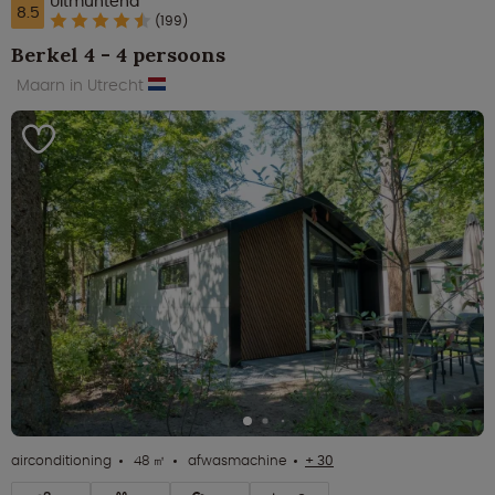
Uitmuntend
8.5
(199)
Berkel 4 - 4 persoons
Maarn in Utrecht
airconditioning
48 ㎡
afwasmachine
+ 30