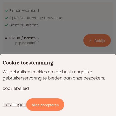
Binnenzwembad
Bij NP De Utrechtse Heuvelrug
Dicht bij Utrecht
€ 197.00
nacht
Bekijk
prijsindicatie
Cookie toestemming
Uitmuntend
8.5
(199)
Wij gebruiken cookies om de best mogelijke
Hackfort - 6 persoons
gebruikerservaring te bieden aan onze bezoekers.
Maarn in Utrecht
cookiebeleid
Instellingen
Kaart
Filters
Alles accepteren