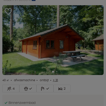
40 ㎡
afwasmachine
ontbijt
+ 31
4
2
Binnenzwembad