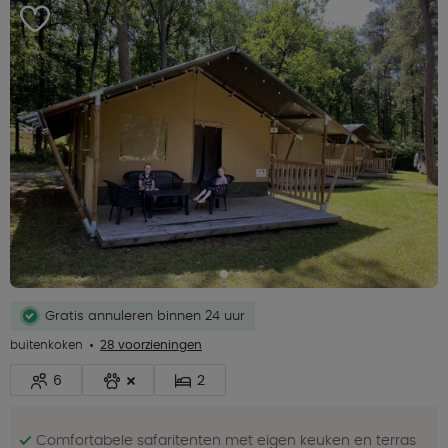
Gratis annuleren binnen 24 uur
buitenkoken
28 voorzieningen
6
2
Comfortabele safaritenten met eigen keuken en terras