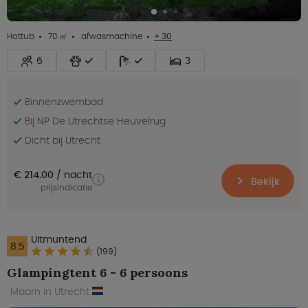
Hottub
70 ㎡
afwasmachine
+ 30
6
3
Binnenzwembad
Bij NP De Utrechtse Heuvelrug
Dicht bij Utrecht
€ 214.00
nacht
Bekijk
prijsindicatie
Uitmuntend
8.5
(199)
Glampingtent 6 - 6 persoons
Maarn in Utrecht