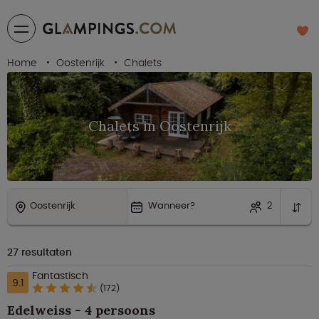
Home
Oostenrijk
Chalets
Chalets in Oostenrijk
Oostenrijk
Wanneer?
2
27
resultaten
Fantastisch
9.1
(172)
Edelweiss - 4 persoons