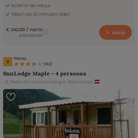
Actief in de natuur
Villach op 20 minuten rijden
€ 242.00
nacht
Bekijk
prijsindicatie
Prima
8
(192)
SunLodge Maple - 4 persoons
St. Peter am Kammersberg in Stiermarken