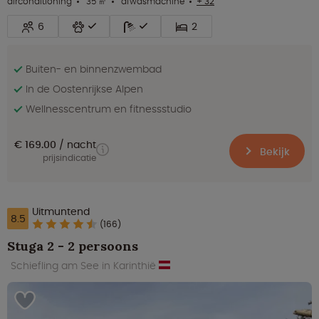
airconditioning
35 ㎡
afwasmachine
+ 32
6
2
Buiten- en binnenzwembad
In de Oostenrijkse Alpen
Wellnesscentrum en fitnessstudio
€ 169.00
nacht
Bekijk
prijsindicatie
Uitmuntend
8.5
(166)
Stuga 2 - 2 persoons
Schiefling am See in Karinthië