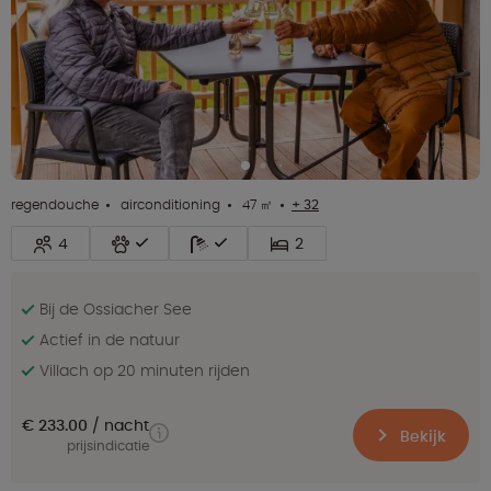
regendouche
airconditioning
47 ㎡
+ 32
4
2
Bij de Ossiacher See
Actief in de natuur
Villach op 20 minuten rijden
€ 233.00
nacht
Bekijk
prijsindicatie