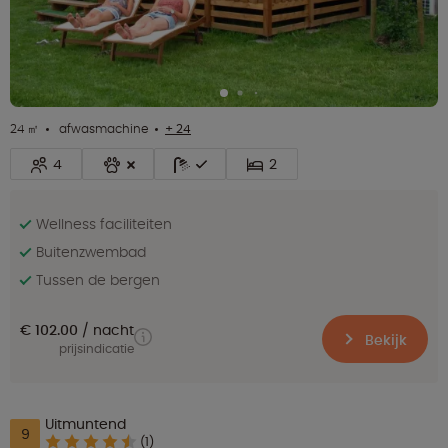
24 ㎡
afwasmachine
+ 24
4
2
Wellness faciliteiten
Buitenzwembad
Tussen de bergen
€ 102.00
nacht
Bekijk
prijsindicatie
Uitmuntend
9
(1)