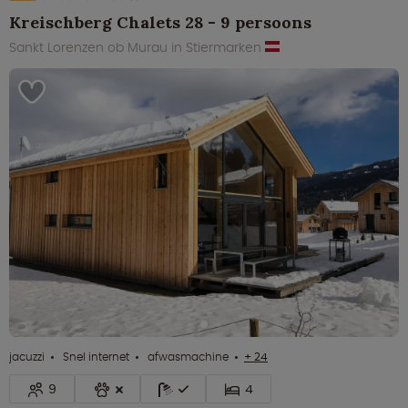
Kreischberg Chalets 28 - 9 persoons
Sankt Lorenzen ob Murau in Stiermarken
jacuzzi
Snel internet
afwasmachine
+ 24
9
4