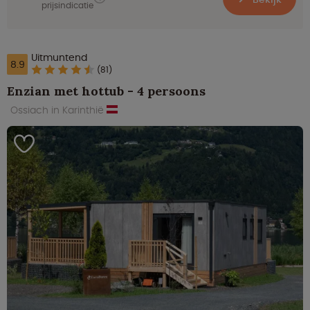
prijsindicatie
Uitmuntend
8.9
(81)
Enzian met hottub - 4 persoons
Ossiach in Karinthië