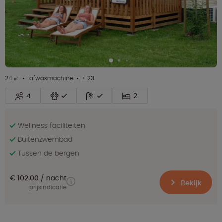
24 ㎡
afwasmachine
+ 23
4
2
Wellness faciliteiten
Buitenzwembad
Tussen de bergen
€ 102.00
nacht
Bekijk
prijsindicatie