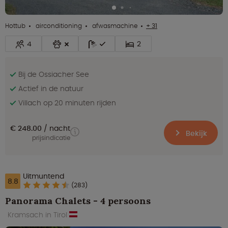
Hottub
airconditioning
afwasmachine
+ 31
4
2
Bij de Ossiacher See
Actief in de natuur
Villach op 20 minuten rijden
€ 248.00
nacht
Bekijk
prijsindicatie
Uitmuntend
8.8
(283)
Panorama Chalets - 4 persoons
Kramsach in Tirol