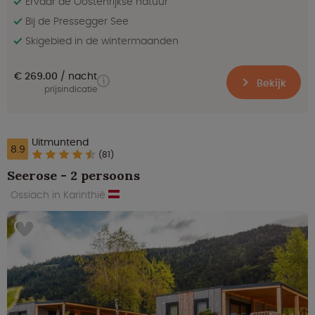
Ervaar de Oostenrijkse natuur
Bij de Pressegger See
Skigebied in de wintermaanden
€ 269.00
nacht
Bekijk
prijsindicatie
Uitmuntend
8.9
(81)
Seerose - 2 persoons
Ossiach in Karinthië