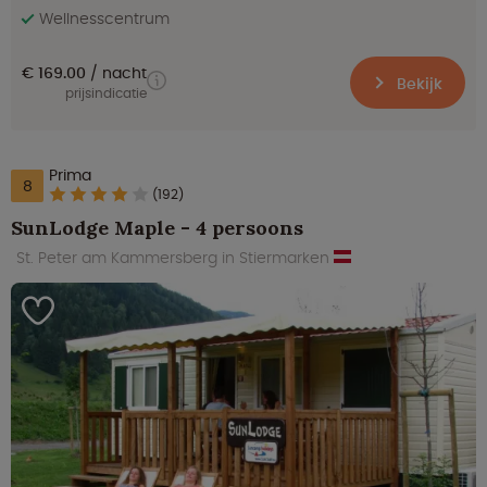
Wellnesscentrum
€ 169.00
nacht
Bekijk
prijsindicatie
Prima
8
(192)
SunLodge Maple - 4 persoons
St. Peter am Kammersberg in Stiermarken