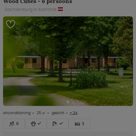
Wood Cubes - 6 persoons
Sachsenburg in Karinthië
airconditioning
25 ㎡
gezicht
+ 24
6
3