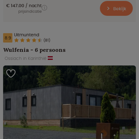
€ 147.00
nacht
Bekijk
prijsindicatie
Uitmuntend
8.9
(81)
Wulfenia - 6 persoons
Ossiach in Karinthië