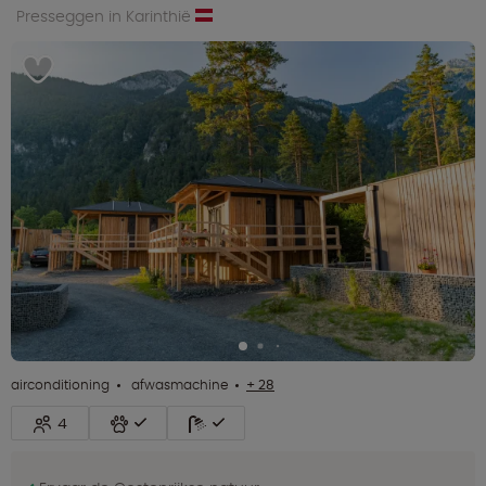
Presseggen in Karinthië
airconditioning
afwasmachine
+ 28
4