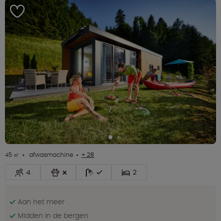
45 ㎡
afwasmachine
+ 28
4
2
Aan het meer
Midden in de bergen