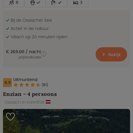
6
3
Bij de Ossiacher See
Actief in de natuur
Villach op 20 minuten rijden
€ 269.00
nacht
Bekijk
prijsindicatie
Uitmuntend
8.9
(81)
Enzian - 4 persoons
Ossiach in Karinthië