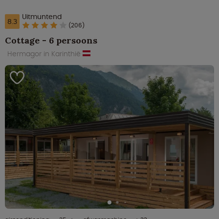
Uitmuntend
8.3
(206)
Cottage - 6 persoons
Hermagor in Karinthië