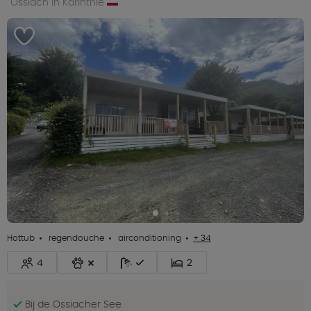
Ossiach in Karinthië
Hottub
regendouche
airconditioning
+ 34
4
2
Bij de Ossiacher See