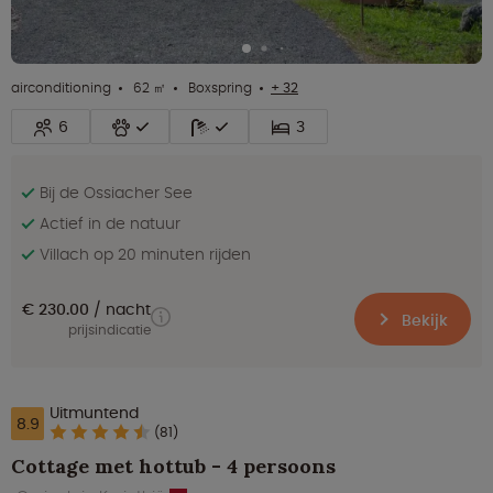
airconditioning
62 ㎡
Boxspring
+ 32
6
3
Bij de Ossiacher See
Actief in de natuur
Villach op 20 minuten rijden
€ 230.00
nacht
Bekijk
prijsindicatie
Uitmuntend
8.9
(81)
Cottage met hottub - 4 persoons