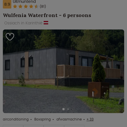
Uitmuntend
8.9
(81)
Wulfenia Waterfront - 6 persoons
Ossiach in Karinthië
airconditioning
Boxspring
afwasmachine
+ 33