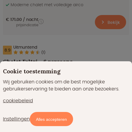
Moderne chalet met volledige airco
€ 171.00
nacht
Bekijk
prijsindicatie
Uitmuntend
8.9
(1)
Chalet Faltri - 6 persoons
Ladis in Tirol
Cookie toestemming
Wij gebruiken cookies om de best mogelijke
gebruikerservaring te bieden aan onze bezoekers.
cookiebeleid
Instellingen
Kaart
Filters
Alles accepteren