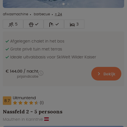
afwasmachine
barbecue
+ 24
5
3
Afgelegen chalet in het bos
Grote privé tuin met terras
Ideale uitvalsbasis voor SkiWelt Wilder Kaiser
€ 144.00
nacht
Bekijk
prijsindicatie
Uitmuntend
8.7
(1)
Nassfeld 2 - 5 persoons
Mauthen in Karinthië