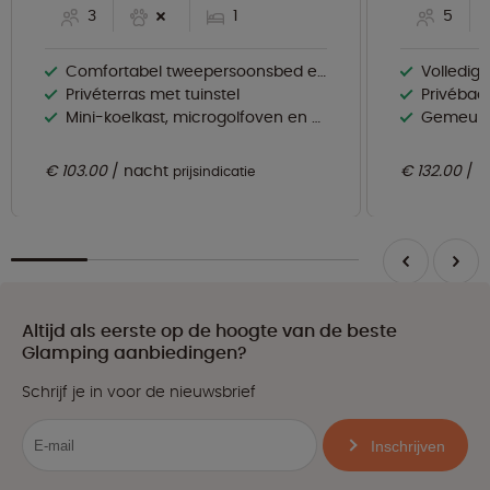
3
1
5
Comfortabel tweepersoonsbed en eenpersoonsbed
Volledig 
Privéterras met tuinstel
Privébadk
Mini-koelkast, microgolfoven en koffiezetapparaat
Gemeubil
€ 103.00
nacht
€ 132.00
n
prijsindicatie
Altijd als eerste op de hoogte van de beste
Glamping aanbiedingen?
Schrijf je in voor de nieuwsbrief
Inschrijven