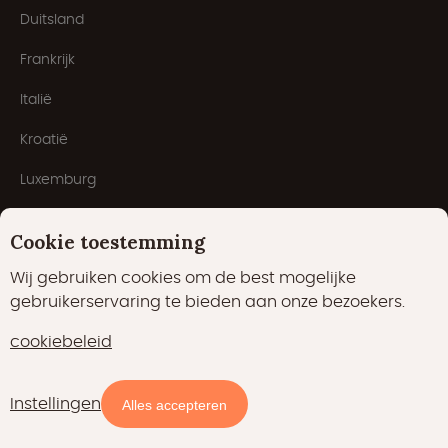
Duitsland
Frankrijk
Italië
Kroatië
Luxemburg
Nederland
Cookie toestemming
Oostenrijk
Wij gebruiken cookies om de best mogelijke
Portugal
gebruikerservaring te bieden aan onze bezoekers.
cookiebeleid
Populaire types
Instellingen
Beschikbaarheid en prijzen
Alles accepteren
Boomhutten