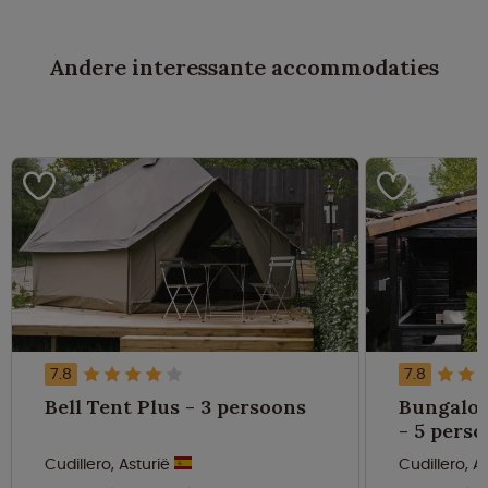
Andere interessante accommodaties
7.8
7.8
Bell Tent Plus - 3 persoons
Bungalow
- 5 pers
Cudillero, Asturië
Cudillero, A