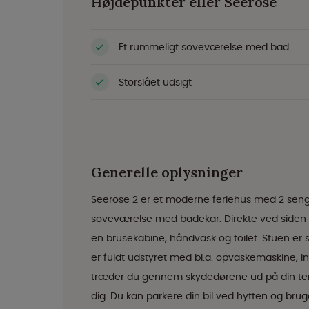
Højdepunkter eller Seerose
Et rummeligt soveværelse med bad
Storslået udsigt
Generelle oplysninger
Seerose 2 er et moderne feriehus med 2 senge
soveværelse med badekar. Direkte ved siden 
en brusekabine, håndvask og toilet. Stuen er 
er fuldt udstyret med bl.a. opvaskemaskine, i
træder du gennem skydedørene ud på din ter
dig. Du kan parkere din bil ved hytten og brug