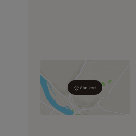
åbn kort