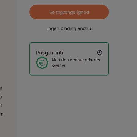
Se tilgængelighed
Ingen binding endnu
Prisgaranti
Altid den bedste pris, det
lover vi
t
u
et
en