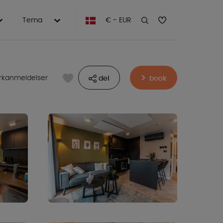
Tema
€ - EUR
rkanmeldelser
del
book