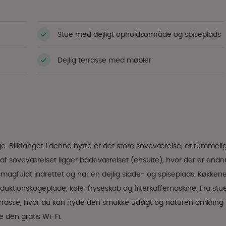
Stue med dejligt opholdsområde og spiseplads
Dejlig terrasse med møbler
. Blikfanget i denne hytte er det store soveværelse, et rummelig
af soveværelset ligger badeværelset (ensuite), hvor der er endn
smagfuldt indrettet og har en dejlig sidde- og spiseplads. Køkken
nduktionskogeplade, køle-fryseskab og filterkaffemaskine. Fra stu
rasse, hvor du kan nyde den smukke udsigt og naturen omkring
e den gratis Wi-Fi.